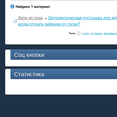
Найдено 1 материал
Дети до года
Ортодонтическая пустышка для дете
→
когда отучать ребенка от соски?
Теги:
соска
,
пустышка
,
отучить о
Соц кнопки
Статистика