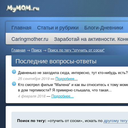
Главная
Статьи и рубрики
Блоги-Дневники
Caringmother.ru
Заработай на активности. Кон
Главная
→
Поиск
→
Поиск по тегу "отучить от соски"
Последние вопросы-ответы
Давненько не заходила сюда, интересно, тут кто-нибудь есть?
25 сентября 2019
—
Подробнее...
Кто смотрел фильм "Малена" и как вы относитесь к тому моме
в дом терпимости? Я примерно слышала, что такая...
4 февраля 2018
—
Подробнее...
Поиск по тегу:
«отучить от соски», искать по
другому тегу