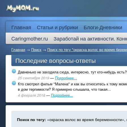
Главная
Статьи и рубрики
Блоги-Дневники
Caringmother.ru
Заработай на активности. Кон
Главная
→
Поиск
→
Поиск по тегу "окраска волос во время берем
Последние вопросы-ответы
Давненько не заходила сюда, интересно, тут кто-нибудь есть?
25 сентября 2019
—
Подробнее...
Кто смотрел фильм "Малена" и как вы относитесь к тому моме
в дом терпимости? Я примерно слышала, что такая...
4 февраля 2018
—
Подробнее...
Поиск по тегу:
«окраска волос во время беременности», 