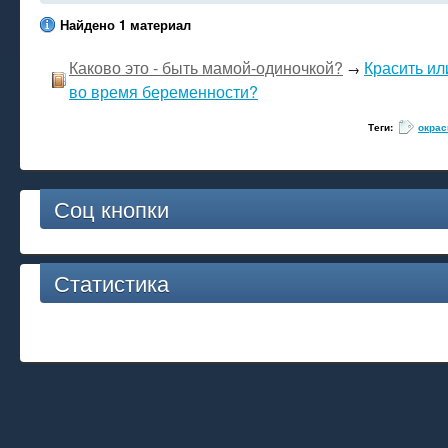
Найдено 1 материал
Каково это - быть мамой-одиночкой?
Красить ил
→
во время беременности?
Теги:
окрас
Соц кнопки
Статистика