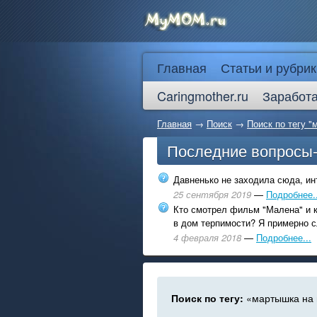
Главная
Статьи и рубрик
Caringmother.ru
Заработа
Главная
→
Поиск
→
Поиск по тегу "
Последние вопросы
Давненько не заходила сюда, инт
25 сентября 2019
—
Подробнее..
Кто смотрел фильм "Малена" и к
в дом терпимости? Я примерно с
4 февраля 2018
—
Подробнее...
Поиск по тегу:
«мартышка на 