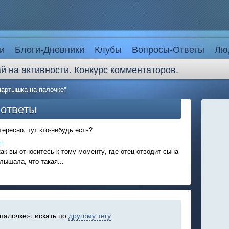
и
Блоги-Дневники
Клубы
Вопросы-Ответы
Лю
й на активности. Конкурс комментаторов.
мартышка на палочке"
-ответы
ересно, тут кто-нибудь есть?
.
ак вы относитесь к тому моменту, где отец отводит сына
лышала, что такая...
палочке», искать по
другому тегу