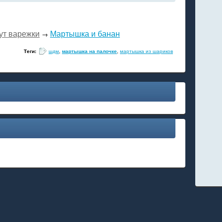
ут варежки
Мартышка и банан
→
Теги:
шдм
,
мартышка на палочке
,
мартышка из шариков