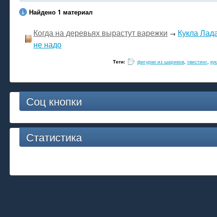
Найдено 1 материал
Когда на деревьях вырастут варежки
Кукла Лада
→
не надо
Теги:
фигурки из шариков
,
твистинг
,
ку
Соц кнопки
Статистика