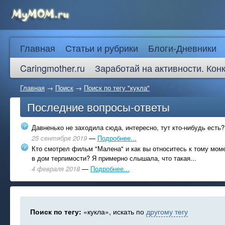
Главная
Статьи и рубрики
Блоги-Дневники
Caringmother.ru
Заработай на активности. Кон
Главная
→
Поиск
→
Поиск по тегу "кукла"
Последние вопросы-ответы
Давненько не заходила сюда, интересно, тут кто-нибудь есть?
25 сентября 2019
—
Подробнее...
Кто смотрел фильм "Малена" и как вы относитесь к тому моме
в дом терпимости? Я примерно слышала, что такая...
4 февраля 2018
—
Подробнее...
Поиск по тегу:
«кукла», искать по
другому тегу