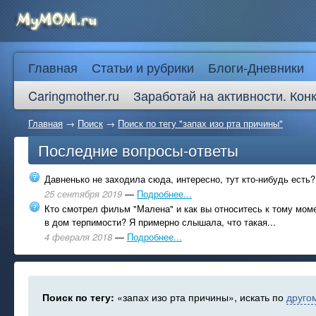
Главная
Статьи и рубрики
Блоги-Дневники
Caringmother.ru
Заработай на активности. Кон
Главная
→
Поиск
→
Поиск по тегу "запах изо рта причины"
Последние вопросы-ответы
Давненько не заходила сюда, интересно, тут кто-нибудь есть?
25 сентября 2019
—
Подробнее...
Кто смотрел фильм "Малена" и как вы относитесь к тому моме
в дом терпимости? Я примерно слышала, что такая...
4 февраля 2018
—
Подробнее...
Поиск по тегу:
«запах изо рта причины», искать по
другом