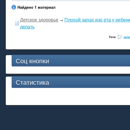
Найдено 1 материал
Детское здоровье
Плохой запах изо рта у ребен
→
делать
Теги:
запа
Соц кнопки
Статистика