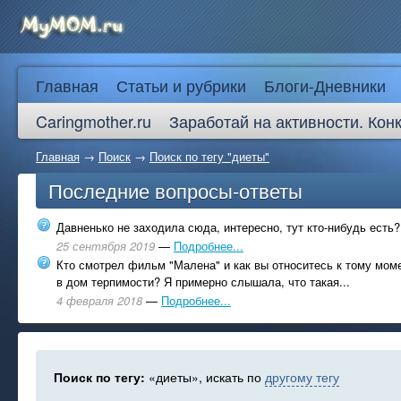
Главная
Статьи и рубрики
Блоги-Дневники
Caringmother.ru
Заработай на активности. Кон
Главная
→
Поиск
→
Поиск по тегу "диеты"
Последние вопросы-ответы
Давненько не заходила сюда, интересно, тут кто-нибудь есть?
25 сентября 2019
—
Подробнее...
Кто смотрел фильм "Малена" и как вы относитесь к тому моме
в дом терпимости? Я примерно слышала, что такая...
4 февраля 2018
—
Подробнее...
Поиск по тегу:
«диеты», искать по
другому тегу