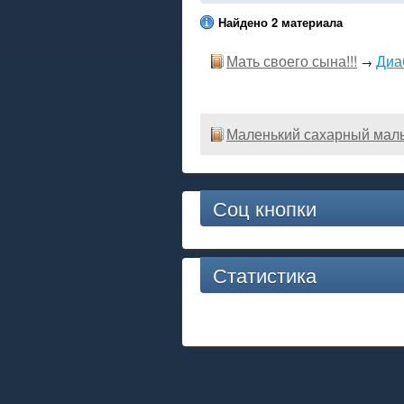
Найдено 2 материала
Мать своего сына!!!
Диа
→
Маленький сахарный мал
Соц кнопки
Статистика