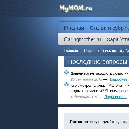
Главная
Статьи и рубрик
Caringmother.ru
Заработа
Главная
→
Поиск
→
Поиск по тегу "
Последние вопросы
Давненько не заходила сюда, инт
25 сентября 2019
—
Подробнее..
Кто смотрел фильм "Малена" и к
в дом терпимости? Я примерно с
4 февраля 2018
—
Подробнее...
Поиск по тегу:
«диабет», иска