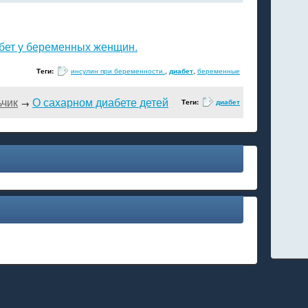
бет у беременных женщин.
Теги:
инсулин при беременности.
,
диабет
,
беременные
ьчик
О сахарном диабете детей
→
Теги:
диабет