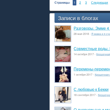
Страницы:
1
2
3
Следующая
Записи в блогах
Разговоры. Эмме 4
28 мая 2018 -
Я мама и я сч
Совместные роды. 
14 октября 2017 -
Крошечная
Перемены-перемены
1 октября 2017 -
Крошечная 
С любовью к Бекки
18 сентября 2017 -
Крошечна
О дневном сне и му