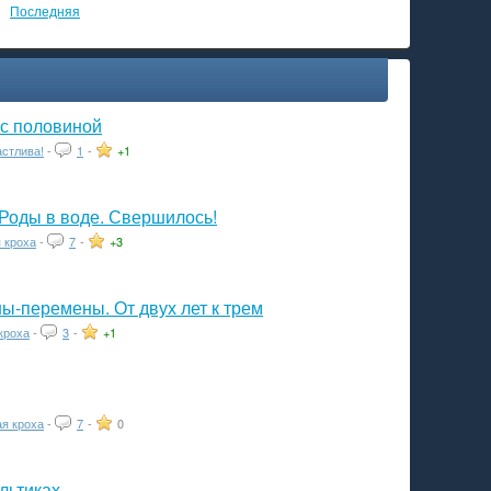
Последняя
 с половиной
астлива!
-
1
-
+1
Роды в воде. Свершилось!
 кроха
-
7
-
+3
-перемены. От двух лет к трем
кроха
-
3
-
+1
я кроха
-
7
-
0
льтиках