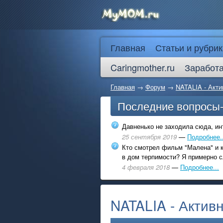
Главная
Статьи и рубрик
Caringmother.ru
Заработа
Главная
→
Форум
→
NATALIA - Акт
Последние вопросы
Давненько не заходила сюда, инт
25 сентября 2019
—
Подробнее..
Кто смотрел фильм "Малена" и к
в дом терпимости? Я примерно с
4 февраля 2018
—
Подробнее...
NATALIA - Актив