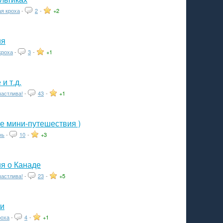
я кроха
-
2
-
+2
ия
кроха
-
3
-
+1
и т.д.
частлива!
-
43
-
+1
 мини-путешествия )
нь
-
10
-
+3
я о Канаде
частлива!
-
23
-
+5
ти
роха
-
4
-
+1