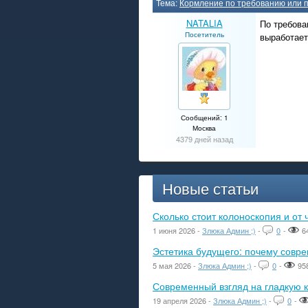
Тема:
Кормление по требованию или 
NATALIA
По требова
Посетитель
выработае
Сообщений: 1
Москва
4379 дней назад
Новые статьи
Сколько стоит колоноскопия и от 
1 июня 2026 -
Злюка Админ ;)
-
0
-
6
Эстетика будущего: почему сов
5 мая 2026 -
Злюка Админ ;)
-
0
-
95
Современный взгляд на гладкую к
19 апреля 2026 -
Злюка Админ ;)
-
0
-