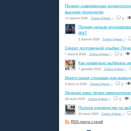
Почему современная косметологич
высокие технологии
12 апреля 2026 -
Злюка Админ ;)
-
0
-
Почему нельзя игнорироват
ЖКТ
2 апреля 2026 -
Злюка Админ ;)
-
Секрет долговечной улыбки: Поч
1 апреля 2026 -
Злюка Админ ;)
-
0
-
Как правильно выбирать де
7 декабря 2025 -
Злюка Админ ;)
-
Инкрустация стразами для мамоче
3 августа 2025 -
Злюка Админ ;)
-
0
-
Лечение рака лёгких иммунотера
28 июля 2025 -
Злюка Админ ;)
-
0
-
Полное руководство по вы
24 июля 2025 -
Злюка Админ ;)
-
RSS-лента статей