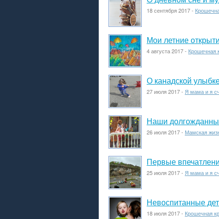
18 сентября 2017 -
Крошечна
Мои летние открыт
4 августа 2017 -
Крошечная 
О канадской улыбке 
27 июля 2017 -
Я мама и я с
Наши долгожданные
26 июля 2017 -
Мамская жиз
Первые впечатлени
25 июля 2017 -
Я мама и я с
Невоспитанные де
18 июля 2017 -
Крошечная к