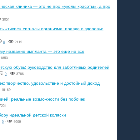
еская клиника — это не про «уколы красоты», а про
3051
ь «тихие» сигналы организма: правда о здоровье
0
-
2119
ему название импланта — это ещё не всё
1853
тскую обувь: руководство для заботливых родителей
0
-
3786
к: творчество, удовольствие и достойный доход
19169
пией: реальные возможности без побочек
7221
бору идеальной детской коляски
0
-
4009