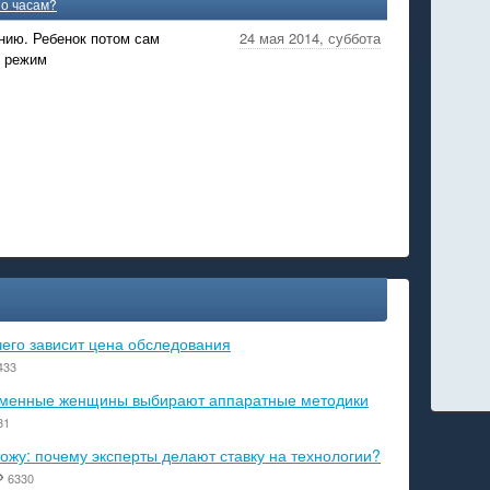
по часам?
нию. Ребенок потом сам
24 мая 2014, суббота
т режим
чего зависит цена обследования
433
ременные женщины выбирают аппаратные методики
81
ожу: почему эксперты делают ставку на технологии?
6330