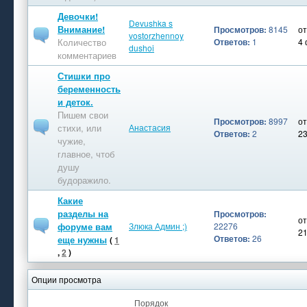
Девочки!
Devushka s
Внимание!
Просмотров:
8145
о
vostorzhennoy
Количество
Ответов:
1
4
dushoi
комментариев
Стишки про
беременность
и деток.
Пишем свои
Просмотров:
8997
о
стихи, или
Анастасия
Ответов:
2
23
чужие,
главное, чтоб
душу
будоражило.
Какие
разделы на
Просмотров:
о
форуме вам
Злюка Админ ;)
22276
21
Ответов:
26
еще нужны
(
1
,
2
)
Опции просмотра
Порядок