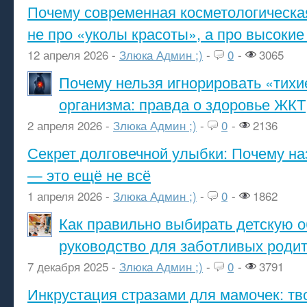
Почему современная косметологическа
не про «уколы красоты», а про высокие
12 апреля 2026 -
Злюка Админ ;)
-
0
-
3065
Почему нельзя игнорировать «тихи
организма: правда о здоровье ЖКТ
2 апреля 2026 -
Злюка Админ ;)
-
0
-
2136
Секрет долговечной улыбки: Почему н
— это ещё не всё
1 апреля 2026 -
Злюка Админ ;)
-
0
-
1862
Как правильно выбирать детскую о
руководство для заботливых роди
7 декабря 2025 -
Злюка Админ ;)
-
0
-
3791
Инкрустация стразами для мамочек: тв