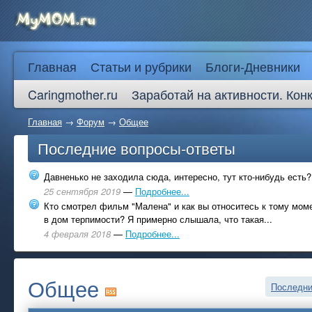
Главная
Статьи и рубрики
Блоги-Дневники
Caringmother.ru
Заработай на активности. Кон
Главная
→
Форум
→
Общее
Последние вопросы-ответы
Давненько не заходила сюда, интересно, тут кто-нибудь есть?
25 сентября 2019
—
Подробнее...
Кто смотрел фильм "Малена" и как вы относитесь к тому моме
в дом терпимости? Я примерно слышала, что такая...
4 февраля 2018
—
Подробнее...
Общее
Последни