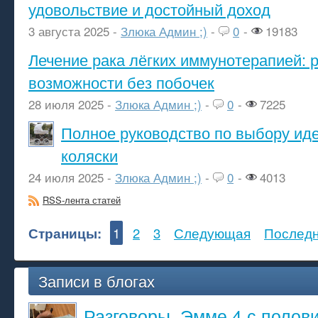
удовольствие и достойный доход
3 августа 2025 -
Злюка Админ ;)
-
0
-
19183
Лечение рака лёгких иммунотерапией: 
возможности без побочек
28 июля 2025 -
Злюка Админ ;)
-
0
-
7225
Полное руководство по выбору ид
коляски
24 июля 2025 -
Злюка Админ ;)
-
0
-
4013
RSS-лента статей
Страницы:
1
2
3
Следующая
Послед
Записи в блогах
Разговоры. Эмме 4 с полов