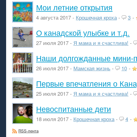
Мои летние открытия
4 августа 2017 -
Крошечная кроха
-
3
-
О канадской улыбке и т.д.
27 июля 2017 -
Я мама и я счастлива!
-
Наши долгожданные мини-п
26 июля 2017 -
Мамская жизнь
-
10
-
Первые впечатления о Кан
25 июля 2017 -
Я мама и я счастлива!
-
Невоспитанные дети
18 июля 2017 -
Крошечная кроха
-
4
-
RSS-лента