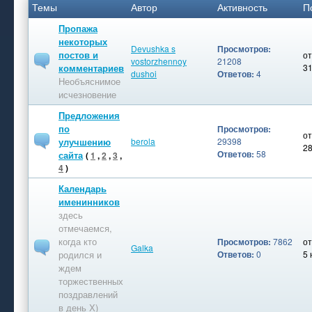
Темы
Автор
Активность
П
Пропажа
некоторых
Devushka s
Просмотров:
постов и
о
vostorzhennoy
21208
комментариев
31
dushoi
Ответов:
4
Необъяснимое
исчезновение
Предложения
по
Просмотров:
о
улучшению
berola
29398
28
Ответов:
58
сайта
(
1
,
2
,
3
,
4
)
Календарь
именинников
здесь
отмечаемся,
когда кто
Просмотров:
7862
о
Galka
родился и
Ответов:
0
5 
ждем
торжественных
поздравлений
в день Х)