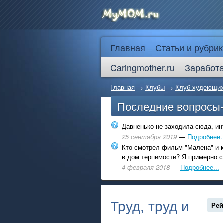
Главная
Статьи и рубрик
Caringmother.ru
Заработа
Главная
→
Клубы
→
Клуб худеющи
Последние вопросы
Давненько не заходила сюда, инт
25 сентября 2019
—
Подробнее..
Кто смотрел фильм "Малена" и к
в дом терпимости? Я примерно с
4 февраля 2018
—
Подробнее...
Труд, труд и
Рей