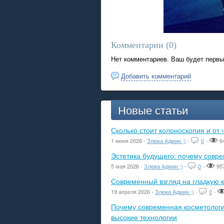
Комментарии (
0
)
Нет комментариев. Ваш будет первы
Добавить комментарий
Новые статьи
Сколько стоит колоноскопия и от 
1 июня 2026 -
Злюка Админ ;)
-
0
-
6
Эстетика будущего: почему сов
5 мая 2026 -
Злюка Админ ;)
-
0
-
95
Современный взгляд на гладкую к
19 апреля 2026 -
Злюка Админ ;)
-
0
-
Почему современная косметологич
высокие технологии