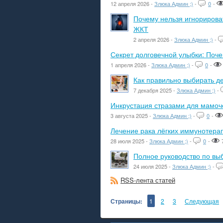
12 апреля 2026 -
Злюка Админ ;)
-
0
-
Почему нельзя игнорироват
ЖКТ
2 апреля 2026 -
Злюка Админ ;)
-
Секрет долговечной улыбки: Поч
1 апреля 2026 -
Злюка Админ ;)
-
0
-
Как правильно выбирать де
7 декабря 2025 -
Злюка Админ ;)
-
Инкрустация стразами для мамоче
3 августа 2025 -
Злюка Админ ;)
-
0
-
Лечение рака лёгких иммунотера
28 июля 2025 -
Злюка Админ ;)
-
0
-
Полное руководство по вы
24 июля 2025 -
Злюка Админ ;)
-
RSS-лента статей
Страницы:
1
2
3
Следующая