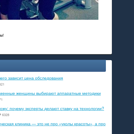
м!
чего зависит цена обследования
421
ременные женщины выбирают аппаратные методики
71
ожу: почему эксперты делают ставку на технологии?
6328
еская клиника — это не про «уколы красоты», а про