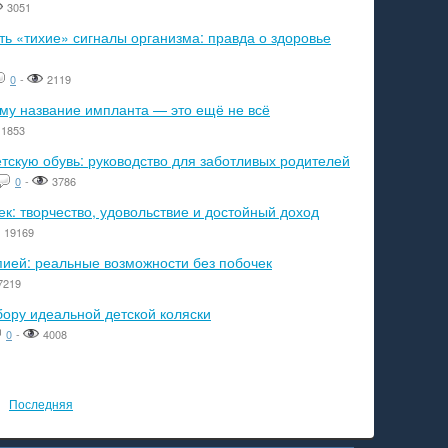
3051
ь «тихие» сигналы организма: правда о здоровье
0
-
2119
ему название импланта — это ещё не всё
1853
тскую обувь: руководство для заботливых родителей
0
-
3786
к: творчество, удовольствие и достойный доход
19169
пией: реальные возможности без побочек
7219
бору идеальной детской коляски
0
-
4008
Последняя