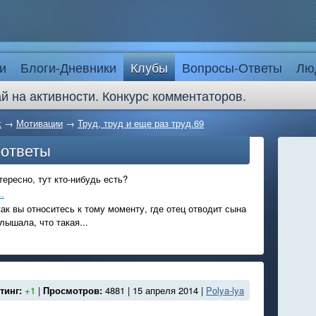
и
Блоги-Дневники
Клубы
Вопросы-Ответы
Лю
й на активности. Конкурс комментаторов.
х
→
Мотивации
→
Труд, труд и еще раз труд.69
-ответы
ересно, тут кто-нибудь есть?
.
ак вы относитесь к тому моменту, где отец отводит сына
лышала, что такая...
тинг:
+1
|
Просмотров:
4881 | 15 апреля 2014 |
Polya-lya