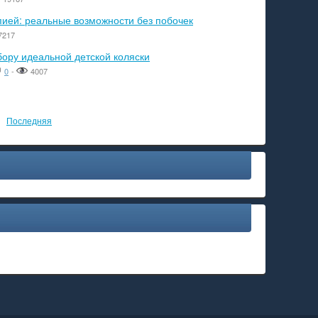
пией: реальные возможности без побочек
7217
бору идеальной детской коляски
0
-
4007
Последняя