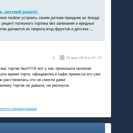
к, детский рецепт.
изни люблю устроить своим деткам праздник их блюда
т рецепт полезного тортика без запекания и вредных
ртик делается из творога,ягод фруктов и детских ...
18 мая 2014 в 01:15
0
вас тортик был!!!!!А вот у нас произошла нелепая
шло время торта, официантка в кафе принесла его уже
ак расстроилась,что не смогли даже
иннику тортик не давала, не рискнула.
лента комментариев