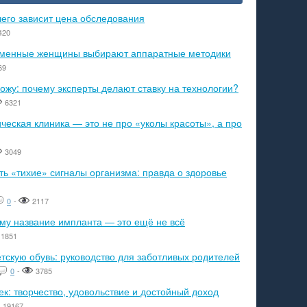
чего зависит цена обследования
420
ременные женщины выбирают аппаратные методики
69
ожу: почему эксперты делают ставку на технологии?
6321
еская клиника — это не про «уколы красоты», а про
3049
ь «тихие» сигналы организма: правда о здоровье
0
-
2117
ему название импланта — это ещё не всё
1851
тскую обувь: руководство для заботливых родителей
0
-
3785
к: творчество, удовольствие и достойный доход
19167