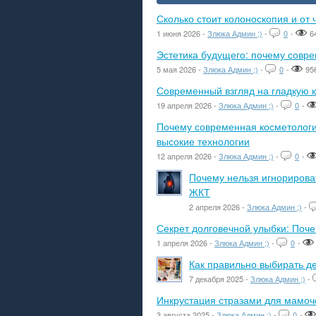
Сколько стоит колоноскопия и от 
1 июня 2026 -
Злюка Админ ;)
-
0
-
6
Эстетика будущего: почему сов
5 мая 2026 -
Злюка Админ ;)
-
0
-
95
Современный взгляд на гладкую к
19 апреля 2026 -
Злюка Админ ;)
-
0
-
Почему современная косметологич
высокие технологии
12 апреля 2026 -
Злюка Админ ;)
-
0
-
Почему нельзя игнорироват
ЖКТ
2 апреля 2026 -
Злюка Админ ;)
-
Секрет долговечной улыбки: Поч
1 апреля 2026 -
Злюка Админ ;)
-
0
-
Как правильно выбирать де
7 декабря 2025 -
Злюка Админ ;)
-
Инкрустация стразами для мамоче
3 августа 2025 -
Злюка Админ ;)
-
0
-