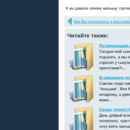
А вы давали своему малышу тортик
Как Вы относитесь к массаж
Читайте также:
Потрясающая и
Сегодня мой сыно
отдыхать, а мы 
спросил у сынул
приготовим?»...
В ожидании п
Совсем скоро на
"большие". Моя К
младенец, а дев
може...
Скоро тепло!=
День добрый все
потеплело, чувст
хочу взять малы