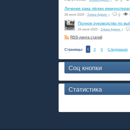
Лечение рака лёгких иммунотера
28 июля 2025 -
Злюка Админ ;)
-
0
-
Полное руководство по вы
24 июля 2025 -
Злюка Админ ;)
-
RSS-лента статей
Страницы:
1
2
3
Следующая
Соц кнопки
Статистика