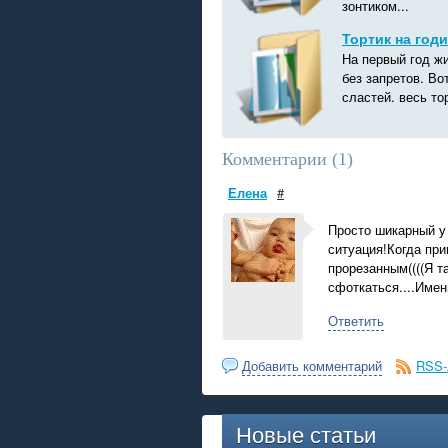
зонтиком...
Тортик на годи
На первый год ж
без запретов. Во
сластей. весь то
Комментарии (
1
)
Елена
#
Просто шикарный у 
ситуация!Когда при
прорезанным((((Я т
сфоткаться....Имен
Ответить
Добавить комментарий
RSS-
Новые статьи