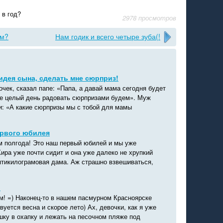
 в год?
2978 просмотров
ам?
Нам годик и всего четыре зуба(!
дея сына, сделать мне сюрприз!
чек, сказал папе: «Папа, а давай мама сегодня будет
ее целый день радовать сюрпризами будем». Муж
и: «А какие сюрпризы мы с тобой для мамы
ервого юбилея
м полгода! Это наш первый юбилей и мы уже
ира уже почти сидит и она уже далеко не хрупкий
ятикилограмовая дама. Аж страшно взвешиваться,
)
м! =) Наконец-то в нашем пасмурном Красноярске
вуется весна и скорое лето) Ах, девочки, как я уже
шку в охапку и лежать на песочном пляже под