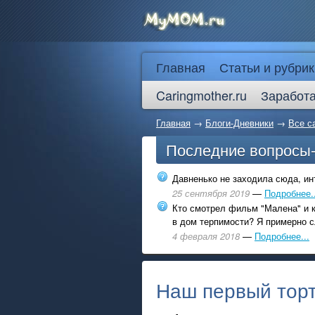
Главная
Статьи и рубрик
Caringmother.ru
Заработа
Главная
→
Блоги-Дневники
→
Все с
Последние вопросы
Давненько не заходила сюда, инт
25 сентября 2019
—
Подробнее..
Кто смотрел фильм "Малена" и к
в дом терпимости? Я примерно с
4 февраля 2018
—
Подробнее...
Наш первый торти