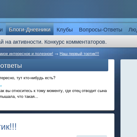
и
Блоги-Дневники
Клубы
Вопросы-Ответы
Лю
й на активности. Конкурс комментаторов.
амое интересное и полезное!
→
Наш первый тортик!!!
-ответы
ересно, тут кто-нибудь есть?
.
ак вы относитесь к тому моменту, где отец отводит сына
лышала, что такая...
к!!!