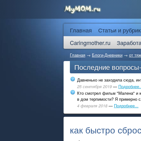
Главная
Статьи и рубрик
Caringmother.ru
Заработа
Главная
→
Блоги-Дневники
→
от тя
Последние вопросы
Давненько не заходила сюда, инт
25 сентября 2019
—
Подробнее..
Кто смотрел фильм "Малена" и к
в дом терпимости? Я примерно с
4 февраля 2018
—
Подробнее...
как быстро сбро