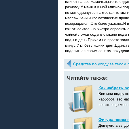
влияет на вес мамочки),кто-то сиди
разному.У меня и у мой близкой под
не мог сдвинуться с места.что мы 
массаж,бани и косметические проце
возвращался..Это было ужасно..И 
как относительно быстро сбросить 
чайной ложки соды в стакане воды и
воды в день.Причем не просто жидк
минус 7 кг без лишних диет.Единст
поделиться своим опытом похудени
Средства по уходу за телом 
Читайте также:
Как набрать в
Все мои подружки
наоборот, вес на
весить еще меньш
Фигура через 
Девчули, а вы д