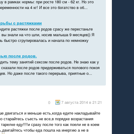
у в рамках нормы: при росте 180 см - 62 кг. Но это
ременности на 4 кг! И все это богатство в об...
орьбы с растяжками
идите растяжки после родов срасу же перестаньте
 вы знали на что шли, носив малыша 9 месяцев)) Я
нь быстро сгрупировалась и начала по немножку
вью после родов.
дить тему занятий сексом после родов. Не знаю как у
и сказали после родов придерживаться полового покоя
ев. Но даже после такого перерыва, приятные о...
7 августа 2014 в 21:21
0
ше двигаться и меньше есть,когда едите накладывайте
но старайтесь съесть не все,в порядке возрастания
тарелке еду!!!!и сразу после того как поели не в коем
,двигайтесь чтобы еда пошла на инергию а не в