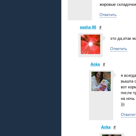
жировые складочк
Ответить
sasha 86
#
это да,итак м
Ответить
Anka
#
я всегд
вышла с
вот корм
после т
на ночь 
)))
Ответит
Anka
#