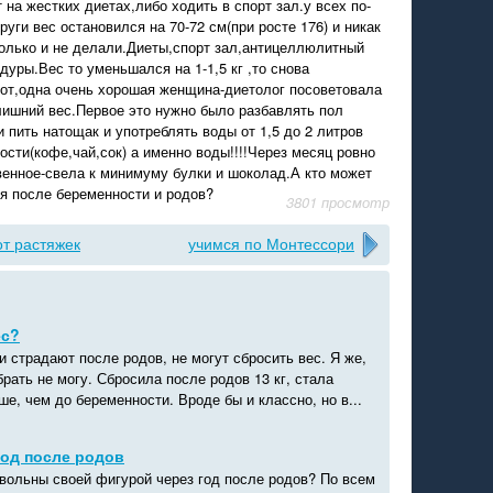
т на жестких диетах,либо ходить в спорт зал.у всех по-
руги вес остановился на 70-72 см(при росте 176) и никак
только и не делали.Диеты,спорт зал,антицеллюлитный
дуры.Вес то уменьшался на 1-1,5 кг ,то снова
вот,одна очень хорошая женщина-диетолог посоветовала
лишний вес.Первое это нужно было разбавлять пол
 пить натощак и употреблять воды от 1,5 до 2 литров
ости(кофе,чай,сок) а именно воды!!!!Через месяц ровно
венное-свела к минимуму булки и шоколад.А кто может
я после беременности и родов?
3801 просмотр
от растяжек
учимся по Монтессори
ес?
 страдают после родов, не могут сбросить вес. Я же,
брать не могу. Сбросила после родов 13 кг, стала
е, чем до беременности. Вроде бы и классно, но в...
год после родов
овольны своей фигурой через год после родов? По всем