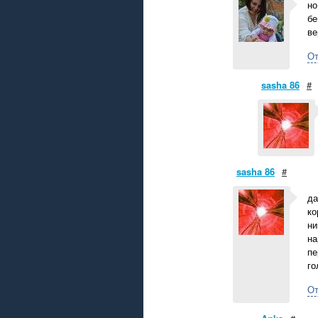
но
бе
ве
От
sasha 86
#
sasha 86
#
да
ко
ни
на
пе
го
От