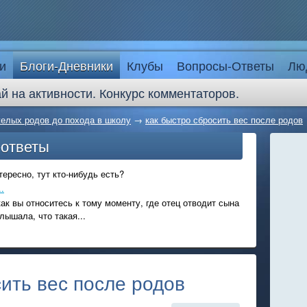
и
Блоги-Дневники
Клубы
Вопросы-Ответы
Лю
й на активности. Конкурс комментаторов.
желых родов до похода в школу
→
как быстро сбросить вес после родов
-ответы
ересно, тут кто-нибудь есть?
.
ак вы относитесь к тому моменту, где отец отводит сына
лышала, что такая...
сить вес после родов