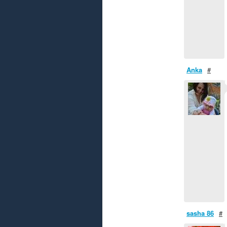
Anka
#
sasha 86
#