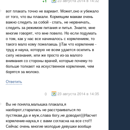
23 августа 2014 в 14:32
+1
вот плакать точно не вариант. Может,оно и убежало
от того, что вы плакали. Кормящим мамам очень
важно следить за собой - спать, не нервничать,
следить за режимом питания и питья. Знаете, мне
многие говорят, что мне повело. Но если подумать
о том, как у нас все начиналось с кормлением, то
такого мало кому пожелаешь ))Так что кормление -
труд и наука, которую не всем удается осилить в
силу незнания, или же просто из-за малого
внимания со стороны врачей, которые почему-то
больше толкают на искуственное кормление, чем
борятся за молоко.
Ответить
23 августа 2014 в 14:35
0
Вы не поняла,малышка плакала,я
наоборот,старалась не расстраиваться по
пустякам,да и муж,слава богу,не доводил)))Насчет
кормление-наука,я с вами согласна на все сто!!!
Сейчас очень многие молодые девушки вообще