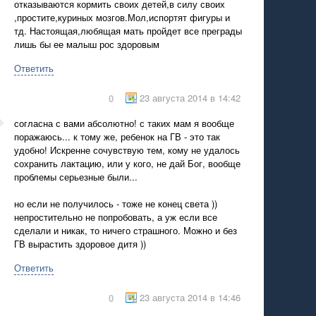
отказываются кормить своих детей,в силу своих
,простите,куриных мозгов.Мол,испортят фигуры и
тд. Настоящая,любящая мать пройдет все преграды
лишь бы ее малыш рос здоровым
Ответить
23 августа 2014 в 14:42
0
согласна с вами абсолютно! с таких мам я вообще
поражаюсь... к тому же, ребенок на ГВ - это так
удобно! Искренне сочувствую тем, кому не удалось
сохранить лактацию, или у кого, не дай Бог, вообще
проблемы серьезные были...
но если не получилось - тоже не конец света ))
непростительно не попробовать, а уж если все
сделали и никак, то ничего страшного. Можно и без
ГВ вырастить здоровое дитя ))
Ответить
23 августа 2014 в 14:46
0