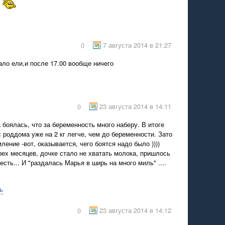
и
7 августа 2014 в 21:27
0
ало ели,и после 17.00 вообще ничего
23 августа 2014 в 14:11
0
а боялась, что за беременность много наберу. В итоге
 роддома уже на 2 кг легче, чем до беременности. Зато
ление -вот, оказывается, чего боятся надо было ))))
рех месяцев, дочке стало не хватать молока, пришлось
есть... И "раздалась Марья в ширь на много миль" ....
ь
23 августа 2014 в 14:12
0