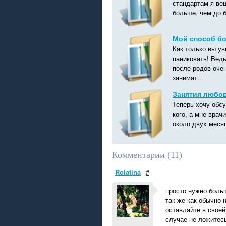
стандартам я веш
больше, чем до бе
Мой способ б
Как только вы ув
паниковать! Ведь
после родов оче
занимат...
Занятия любо
Теперь хочу обсу
кого, а мне врач
около двух месяц
Комментарии (
11
)
Rolatina
#
просто нужно боль
так же как обычно 
оставляйте в своей 
случае не ложитесь