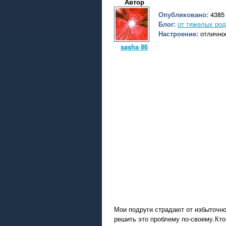
Автор
Опубликовано:
4385 
Блог:
от тяжелых род
Настроение:
отлично
sasha 86
Мои подруги страдают от избыточн
решить это проблему по-своему.Кто-