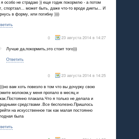
 я особо не страдаю )) еще годик покормлю - а потом
г, спортзал... может быть, даже что-то вроде диеты... И
рнусь в форму, или погибну ))))
ветить
23 августа 2014 в 14:27
0
Лучше да,покормить,это стоит того)))
Ответить
23 августа 2014 в 14:25
0
)))но вам хоть повезло в том что вы дочурку свою
рмите молоком,у меня пропало в месяц и
как.Постоянно плакала.Что я только не делала и
родными средствами .Все бесполезно.Пришлось
рейти на искусственное так как малая постоянно
лодная была
ветить