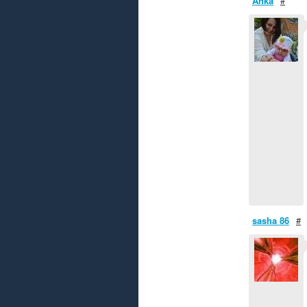
Anka
#
sasha 86
#