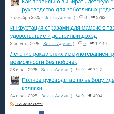
Как правильно выбирать детскую о
руководство для заботливых роди
7 декабря 2025 -
Злюка Админ ;)
-
0
-
3782
Инкрустация стразами для мамочек: тв
удовольствие и достойный доход
3 августа 2025 -
Злюка Админ ;)
-
0
-
19149
Лечение рака лёгких иммунотерапией: 
возможности без побочек
28 июля 2025 -
Злюка Админ ;)
-
0
-
7212
Полное руководство по выбору ид
коляски
24 июля 2025 -
Злюка Админ ;)
-
0
-
4004
RSS-лента статей