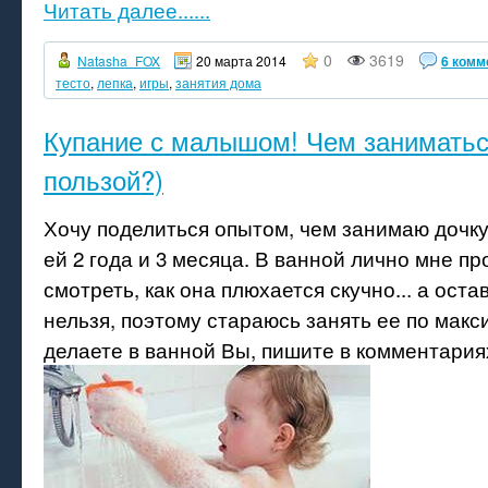
Читать далее......
0
3619
Natasha_FOX
20 марта 2014
6 комм
тесто
,
лепка
,
игры
,
занятия дома
Купание с малышом! Чем заниматьс
пользой?)
Хочу поделиться опытом, чем занимаю дочку
ей 2 года и 3 месяца. В ванной лично мне пр
смотреть, как она плюхается скучно... а оста
нельзя, поэтому стараюсь занять ее по макс
делаете в ванной Вы, пишите в комментария