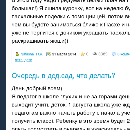
большая!) Я сшила курочку, вот на неделю б
пасхальные поделки с помощницей, потом в
чем вы будете заниматься ближе к Пасхе и 
уже не терпится с дочиком украшать пасхал
раскрашивать яюши))
0
3389
Natasha_FOX
31 марта 2014
6 комм
лето
,
дети
Очередь в дед.сад, что делать?
День добрый всем)
Я педагог в школе глухих и не за горами день
выходит учить деток. 1 августа школа уже жд
педагогам важно начать работу с начала уче
получить класс). Ребенку в это время будет 2
опять посмотреть в очередь и ужаснулась - 