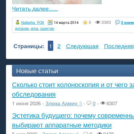
Читать далее......
0
3383
Natasha_FOX
14 марта 2014
2 комм
купание
,
игра
,
занятие
Страницы:
1
2
Следующая
Последняя
Новые статьи
Сколько стоит колоноскопия и от чего з
обследования
1 июня 2026 -
Злюка Админ ;)
-
0
-
6307
Эстетика будущего: почему современ
выбирают аппаратные методики
5 мая 2026 -
Злюка Админ ;)
-
0
-
9475