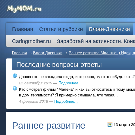
Главная
Статьи и рубрики
Блоги-Дневники
Caringmother.ru
Заработай на активности. Кон
Главная
→
Блоги-Дневники
→
Раннее развитие Малыша:-) Идеи, п
Последние вопросы-ответы
Давненько не заходила сюда, интересно, тут кто-нибудь есть?
25 сентября 2019
—
Подробнее...
Кто смотрел фильм "Малена" и как вы относитесь к тому моме
в дом терпимости? Я примерно слышала, что такая...
4 февраля 2018
—
Подробнее...
Раннее развитие
13 марта 2