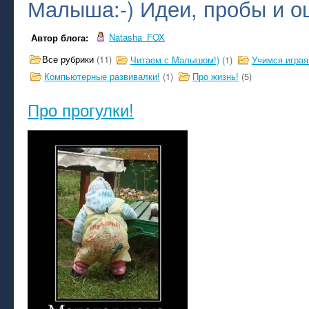
Малыша:-) Идеи, пробы и о
Natasha_FOX
Автор блога:
Все рубрики
(11)
Читаем с Малышом!)
(1)
Учимся играя
Компьютерные развивалки!
(1)
Про жизнь!
(5)
Про прогулки!