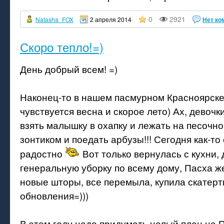
0
2921
Natasha_FOX
2 апреля 2014
Нет ко
Скоро тепло!=)
День добрый всем! =)
Наконец-то в нашем пасмурном Красноярске
чувствуется весна и скорое лето) Ах, девочки
взять малышку в охапку и лежать на песочн
зонтиком и поедать арбузы!!! Сегодня как-то
радостно
Вот только вернулась с кухни,
генеральную уборку по всему дому, Пасха ж
новые шторы, все перемыла, купила скатерть
обновления=)))
В этом году надо придумать целый план на П