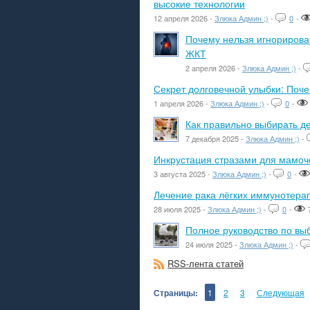
высокие технологии
12 апреля 2026 -
Злюка Админ ;)
-
0
-
Почему нельзя игнорироват
ЖКТ
2 апреля 2026 -
Злюка Админ ;)
-
Секрет долговечной улыбки: Поч
1 апреля 2026 -
Злюка Админ ;)
-
0
-
Как правильно выбирать де
7 декабря 2025 -
Злюка Админ ;)
-
Инкрустация стразами для мамоче
3 августа 2025 -
Злюка Админ ;)
-
0
-
Лечение рака лёгких иммунотера
28 июля 2025 -
Злюка Админ ;)
-
0
-
Полное руководство по вы
24 июля 2025 -
Злюка Админ ;)
-
RSS-лента статей
Страницы:
1
2
3
Следующая