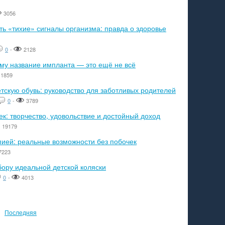
3056
ь «тихие» сигналы организма: правда о здоровье
0
-
2128
ему название импланта — это ещё не всё
1859
тскую обувь: руководство для заботливых родителей
0
-
3789
к: творчество, удовольствие и достойный доход
19179
пией: реальные возможности без побочек
7223
бору идеальной детской коляски
0
-
4013
Последняя