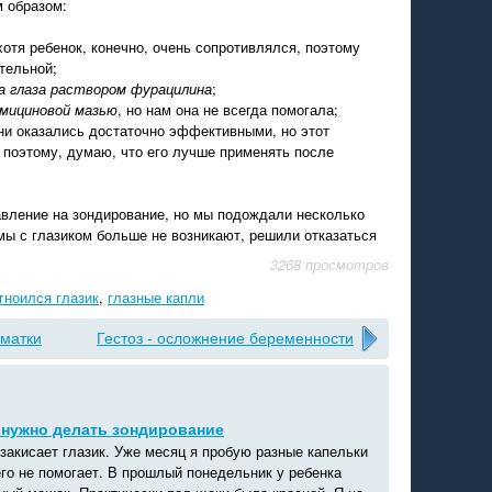
 образом:
 хотя ребенок, конечно, очень сопротивлялся, поэтому
тельной;
а глаза раствором фурацилина
;
омициновой мазью
, но нам она не всегда помогала;
они оказались достаточно эффективными, но этот
, поэтому, думаю, что его лучше применять после
авление на зондирование, но мы подождали несколько
мы с глазиком больше не возникают, решили отказаться
3268 просмотров
гноился глазик
,
глазные капли
 матки
Гестоз - осложнение беременности
о нужно делать зондирование
закисает глазик. Уже месяц я пробую разные капельки
его не помогает. В прошлый понедельник у ребенка