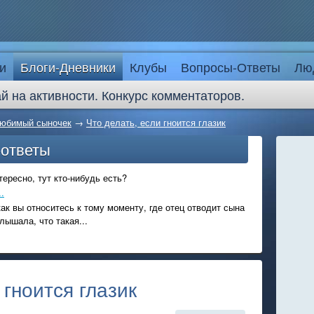
и
Блоги-Дневники
Клубы
Вопросы-Ответы
Лю
й на активности. Конкурс комментаторов.
юбимый сыночек
→
Что делать, если гноится глазик
-ответы
ересно, тут кто-нибудь есть?
.
ак вы относитесь к тому моменту, где отец отводит сына
лышала, что такая...
 гноится глазик