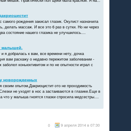
ый мешок. Практически пол щеки была красной. Я на...
дакриоцистит
с самого рождения закисал глазик. Окулист назначила
ь, делать массаж. И все это 6 раз в сутки. Но ни через
два состояние нашего глазика не улучшилось....
у малышей.
 и я добралась к вам, все времени нету, дочка
дня вам раскажу о недавно пережитом заболевании -
 заболел коньюктивитом и по не опытности играл с
 у новорожденных
я своим опытом,Дакриоцистит-это не проходимость
Слезки не уходят в нос а застаиваются в глазике.Еще в
а что у малыша гноятся глазки спросила медсестры....
9 апреля 2014 в 07:30
0