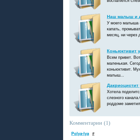
воспалился слезн
Наш малыш и 
У моего малыша 
капать, промыват
месяц, ни через 
Коньюктивит 
Всем привет. Вот
маленькая. Сего
коньюктивит. Муж
малыш...
Дакриоцистит
Хотела поделитс
слезного канала.
роддоме заметил
Комментарии (
1
)
Polya-lya
#