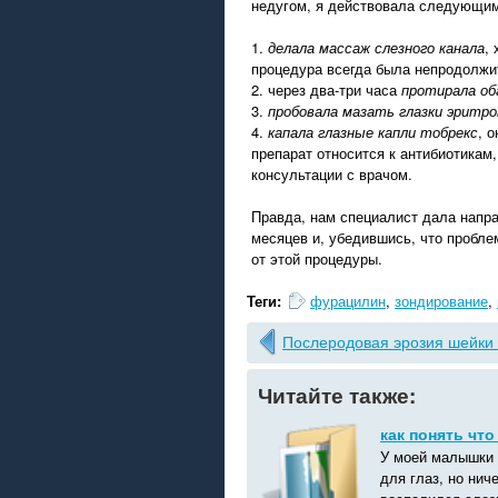
недугом, я действовала следующим
1.
делала массаж слезного канала
,
процедура всегда была непродолжи
2. через два-три часа
протирала об
3.
пробовала мазать глазки эритр
4.
капала глазные капли тобрекс
, 
препарат относится к антибиотикам
консультации с врачом.
Правда, нам специалист дала напр
месяцев и, убедившись, что пробле
от этой процедуры.
Теги:
фурацилин
,
зондирование
,
Послеродовая эрозия шейки
Читайте также:
как понять чт
У моей малышки 
для глаз, но нич