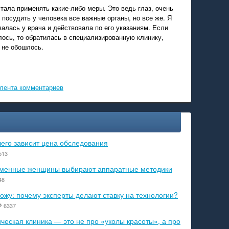
стала применять какие-либо меры. Это ведь глаз, очень
 посудить у человека все важные органы, но все же. Я
алась у врача и действовала по его указаниям. Если
лось, то обратилась в специализированную клинику,
 не обошлось.
лента комментариев
чего зависит цена обследования
513
ременные женщины выбирают аппаратные методики
48
ожу: почему эксперты делают ставку на технологии?
6337
еская клиника — это не про «уколы красоты», а про