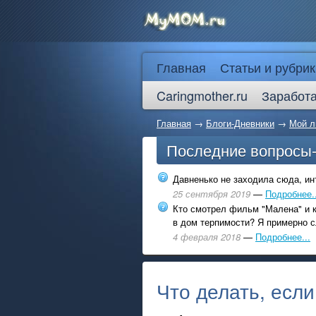
Главная
Статьи и рубрик
Caringmother.ru
Заработа
Главная
→
Блоги-Дневники
→
Мой л
Последние вопросы
Давненько не заходила сюда, инт
25 сентября 2019
—
Подробнее..
Кто смотрел фильм "Малена" и к
в дом терпимости? Я примерно с
4 февраля 2018
—
Подробнее...
Что делать, если