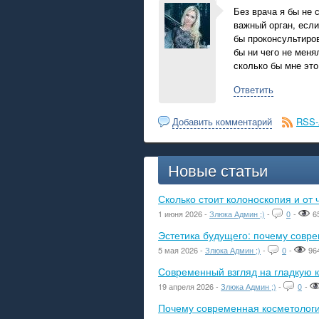
Без врача я бы не 
важный орган, если
бы проконсультиров
бы ни чего не меня
сколько бы мне это
Ответить
Добавить комментарий
RSS-
Новые статьи
Сколько стоит колоноскопия и от 
1 июня 2026 -
Злюка Админ ;)
-
0
-
6
Эстетика будущего: почему сов
5 мая 2026 -
Злюка Админ ;)
-
0
-
96
Современный взгляд на гладкую к
19 апреля 2026 -
Злюка Админ ;)
-
0
-
Почему современная косметологич