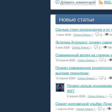
Добавить комментарий
RSS-
Новые статьи
Сколько стоит колоноскопия и от 
1 июня 2026 -
Злюка Админ ;)
-
0
-
6
Эстетика будущего: почему сов
5 мая 2026 -
Злюка Админ ;)
-
0
-
96
Современный взгляд на гладкую к
19 апреля 2026 -
Злюка Админ ;)
-
0
-
Почему современная косметологич
высокие технологии
12 апреля 2026 -
Злюка Админ ;)
-
0
-
Почему нельзя игнорироват
ЖКТ
2 апреля 2026 -
Злюка Админ ;)
-
Секрет долговечной улыбки: Поч
1 апреля 2026 -
Злюка Админ ;)
-
0
-