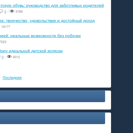
тскую обувь: руководство для заботливых родителей
0
-
3789
к: творчество, удовольствие и достойный доход
19177
пией: реальные возможности без побочек
7223
бору идеальной детской коляски
0
-
4012
Последняя