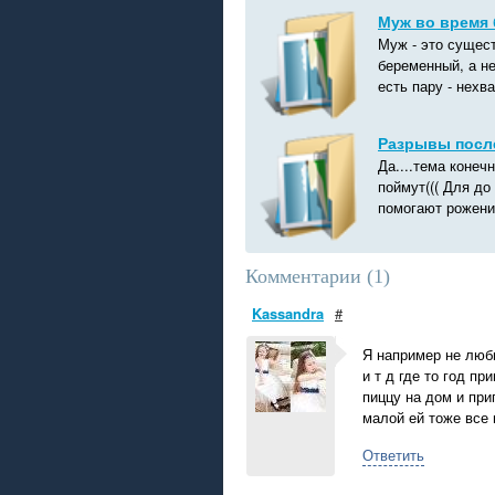
Муж во время
Муж - это сущест
беременный, а не
есть пару - нехв
Разрывы после
Да....тема конеч
поймут((( Для до
помогают рожениц
Комментарии (
1
)
Kassandra
#
Я например не люб
и т д где то год п
пиццу на дом и при
малой ей тоже все 
Ответить