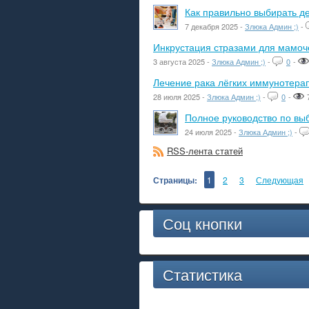
Как правильно выбирать де
7 декабря 2025 -
Злюка Админ ;)
-
Инкрустация стразами для мамоче
3 августа 2025 -
Злюка Админ ;)
-
0
-
Лечение рака лёгких иммунотера
28 июля 2025 -
Злюка Админ ;)
-
0
-
Полное руководство по вы
24 июля 2025 -
Злюка Админ ;)
-
RSS-лента статей
Страницы:
1
2
3
Следующая
Соц кнопки
Статистика