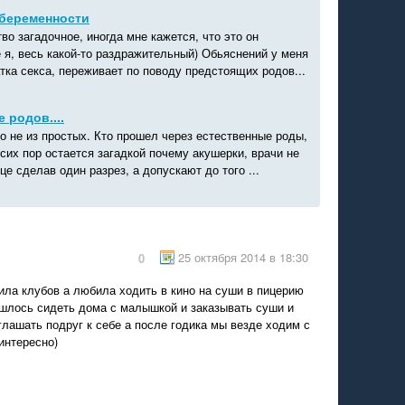
 беременности
во загадочное, иногда мне кажется, что это он
 я, весь какой-то раздражительный) Обьяснений у меня
атка секса, переживает по поводу предстоящих родов...
 родов....
но не из простых. Кто прошел через естественные роды,
 сих пор остается загадкой почему акушерки, врачи не
е сделав один разрез, а допускают до того ...
25 октября 2014 в 18:30
0
ила клубов а любила ходить в кино на суши в пицерию
ришлось сидеть дома с малышкой и заказывать суши и
глашать подруг к себе а после годика мы везде ходим с
интересно)