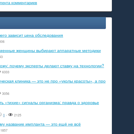
лента комментариев
чего зависит цена обследования
506
ременные женщины выбирают аппаратные методики
43
ожу: почему эксперты делают ставку на технологии?
6333
еская клиника — это не про «уколы красоты», а про
3056
ь «тихие» сигналы организма: правда о здоровье
0
-
2125
ему название импланта — это ещё не всё
1857