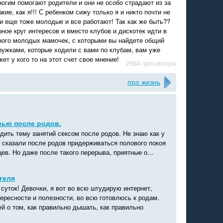
ногим помогают родители и они не особо страдают из за
кие, как я!!! С ребенком сижу только я и никто почти не
ки еще тоже молодые и все работают! Так как же быть??
рное круг интересов и вместо клубов и дискотек идти в
ного молодых мамочек, с которыми вы найдете общий
ружками, которые ходили с вами по клубам, вам уже
ет у кого то на этот счет свое мнение!
2584 просмотра
про жизнь
вью после родов.
дить тему занятий сексом после родов. Не знаю как у
и сказали после родов придерживаться полового покоя
ев. Но даже после такого перерыва, приятные о...
геля
суток! Девочки, я вот во всю штудирую интернет,
ересности и полезности, во всю готовлюсь к родам.
й о том, как правильно дышать, как правильно