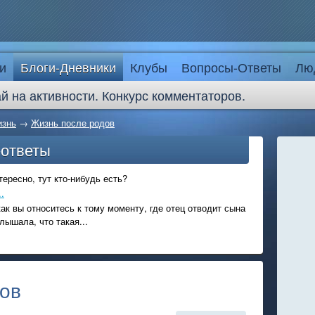
и
Блоги-Дневники
Клубы
Вопросы-Ответы
Лю
й на активности. Конкурс комментаторов.
изнь
→
Жизнь после родов
-ответы
ересно, тут кто-нибудь есть?
.
ак вы относитесь к тому моменту, где отец отводит сына
лышала, что такая...
ов