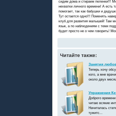
сидим дома и стираем пеленки!!! М
нехватки личного времени! А есть та
помогает, так как бабушки и дедуш
Тут остается одно!!! Поменять наве
клуб для развития малышей! Там м
язык, а по наблюдениям с теми под
будет просто не о чем говорить! Мож
Читайте также:
Занятия любо
Теперь хочу обсу
кого, а мне врач
около двух месяц
Упражнения Ке
Доброго времени 
читаю всякие инт
Начиталась стате
тужитс...