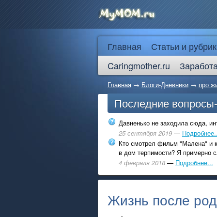
Главная
Статьи и рубрик
Caringmother.ru
Заработа
Главная
→
Блоги-Дневники
→
про ж
Последние вопросы
Давненько не заходила сюда, инт
25 сентября 2019
—
Подробнее..
Кто смотрел фильм "Малена" и к
в дом терпимости? Я примерно с
4 февраля 2018
—
Подробнее...
Жизнь после род