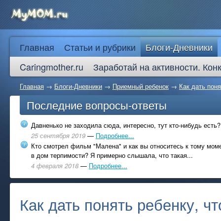
Главная
Статьи и рубрики
Блоги-Дневники
Caringmother.ru
Заработай на активности. Кон
Главная
→
Блоги-Дневники
→
Приемный ребенок
→
Как дать поня
Последние вопросы-ответы
Давненько не заходила сюда, интересно, тут кто-нибудь есть?
25 сентября 2019
—
Подробнее...
Кто смотрел фильм "Малена" и как вы относитесь к тому моме
в дом терпимости? Я примерно слышала, что такая...
4 февраля 2018
—
Подробнее...
Как дать понять ребенку, чт