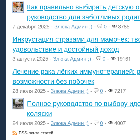
Как правильно выбирать детскую о
руководство для заботливых роди
7 декабря 2025 -
Злюка Админ ;)
-
0
-
3785
Инкрустация стразами для мамочек: тв
удовольствие и достойный доход
3 августа 2025 -
Злюка Админ ;)
-
0
-
19161
Лечение рака лёгких иммунотерапией: 
возможности без побочек
28 июля 2025 -
Злюка Админ ;)
-
0
-
7217
Полное руководство по выбору ид
коляски
24 июля 2025 -
Злюка Админ ;)
-
0
-
4007
RSS-лента статей