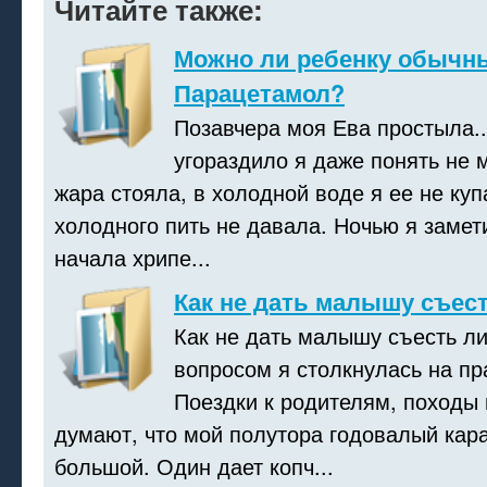
Читайте также:
Можно ли ребенку обычн
Парацетамол?
Позавчера моя Ева простыла..
угораздило я даже понять не 
жара стояла, в холодной воде я ее не куп
холодного пить не давала. Ночью я замет
начала хрипе...
Как не дать малышу съес
Как не дать малышу съесть л
вопросом я столкнулась на пр
Поездки к родителям, походы в
думают, что мой полутора годовалый кар
большой. Один дает копч...