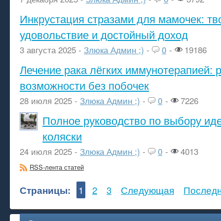
Инкрустация стразами для мамочек: тв
удовольствие и достойный доход
3 августа 2025 -
Злюка Админ ;)
-
0
-
19186
Лечение рака лёгких иммунотерапией: 
возможности без побочек
28 июля 2025 -
Злюка Админ ;)
-
0
-
7226
Полное руководство по выбору ид
коляски
24 июля 2025 -
Злюка Админ ;)
-
0
-
4013
RSS-лента статей
Страницы:
1
2
3
Следующая
Послед