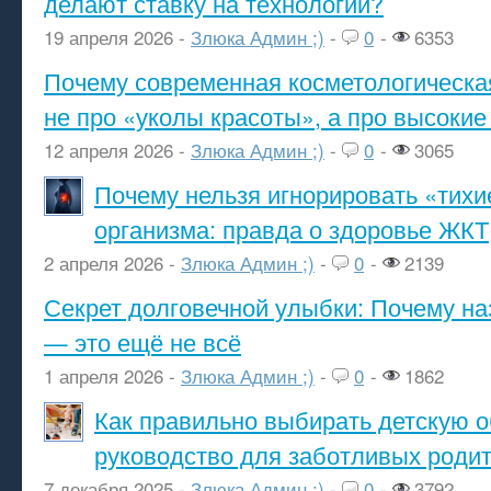
делают ставку на технологии?
19 апреля 2026 -
Злюка Админ ;)
-
0
-
6353
Почему современная косметологическа
не про «уколы красоты», а про высокие
12 апреля 2026 -
Злюка Админ ;)
-
0
-
3065
Почему нельзя игнорировать «тихи
организма: правда о здоровье ЖКТ
2 апреля 2026 -
Злюка Админ ;)
-
0
-
2139
Секрет долговечной улыбки: Почему н
— это ещё не всё
1 апреля 2026 -
Злюка Админ ;)
-
0
-
1862
Как правильно выбирать детскую о
руководство для заботливых роди
7 декабря 2025 -
Злюка Админ ;)
-
0
-
3792