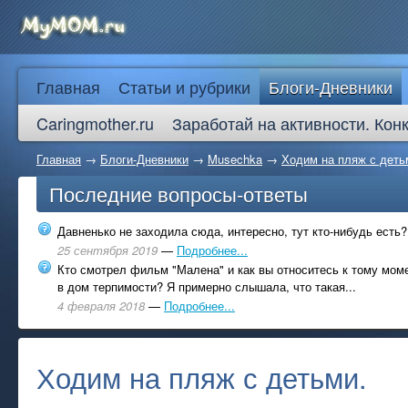
Главная
Статьи и рубрики
Блоги-Дневники
Caringmother.ru
Заработай на активности. Кон
Главная
→
Блоги-Дневники
→
Musechka
→
Ходим на пляж с деть
Последние вопросы-ответы
Давненько не заходила сюда, интересно, тут кто-нибудь есть?
25 сентября 2019
—
Подробнее...
Кто смотрел фильм "Малена" и как вы относитесь к тому моме
в дом терпимости? Я примерно слышала, что такая...
4 февраля 2018
—
Подробнее...
Ходим на пляж с детьми.