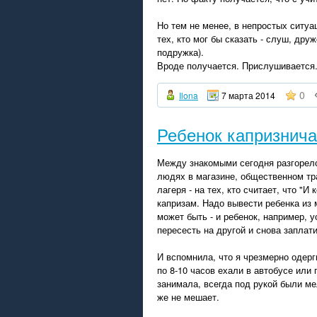
Но тем не менее, в непростых ситу
тех, кто мог бы сказать - слуш, дру
подружка).
Вроде получается. Прислушивается
0
Ilona
7 марта 2014
Ребенок капризнича
Между знакомыми сегодня разгорелся
людях в магазине, общественном тр
лагеря - на тех, кто считает, что 
капризам. Надо вывести ребенка из м
может быть - и ребенок, например, у
пересесть на другой и снова заплати
И вспомнила, что я чрезмерно одерги
по 8-10 часов ехали в автобусе или 
занимала, всегда под рукой были ме
же не мешает.