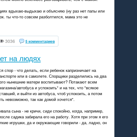
ациях вдыхаю-выдыхаю и объясняю (ну раз нет папы или
жок. ты что-то совсем разболтился, мама это не
.
3036
5 комментариев
ет на людях
 спор - что делать, если ребенок капризничает на
анспорте или в самолете. Спорщики разделились на два
"И кого нынешние матери воспитывают? Потакают всем
агазина/автобуса и успокоить" и на тех, что "всякое
ставший, и выйти из автобуса, чтоб успокоить, а потом
ть невозможно, так как домой хочется".
вала сына - не кричи, сиди спокойно, когда, например,
после садика забирала его на работу. Хотя при этом я его
лкие игрушки, да и окружающие говорили - да, ладно, он