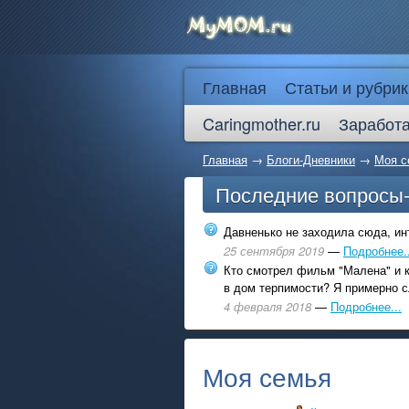
Главная
Статьи и рубрик
Caringmother.ru
Заработа
Главная
→
Блоги-Дневники
→
Моя с
Последние вопросы
Давненько не заходила сюда, инт
25 сентября 2019
—
Подробнее..
Кто смотрел фильм "Малена" и к
в дом терпимости? Я примерно с
4 февраля 2018
—
Подробнее...
Моя семья