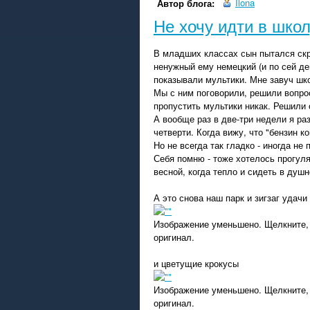
Ilona
Автор блога:
Не хочу идти в шко
В младших классах сын пытался скры
ненужный ему немецкий (и по сей де
показывали мультики. Мне завуч шк
Мы с ним поговорили, решили вопрос
пропустить мультики никак. Решили с
А вообще раз в две-три недели я ра
четверти. Когда вижу, что "бензин 
Но не всегда так гладко - иногда не
Себя помню - тоже хотелось прогуля
весной, когда тепло и сидеть в душн
А это снова наш парк и зигзаг удачи 
Изображение уменьшено. Щелкните,
оригинал.
и цветущие крокусы
Изображение уменьшено. Щелкните,
оригинал.