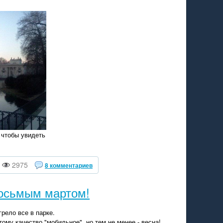
 чтобы увидеть
2975
8 комментариев
 восьмым мартом!
рело все в парке.
му качество "мобильное", но тем не менее - весна!