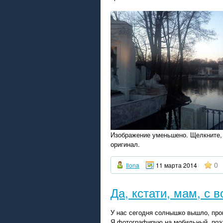
Изображение уменьшено. Щелкните,
оригинал.
0
Ilona
11 марта 2014
Да, кстати, мам, с
У нас сегодня солнышко вышло, прог
Я фотографирую на мобильный, поэто