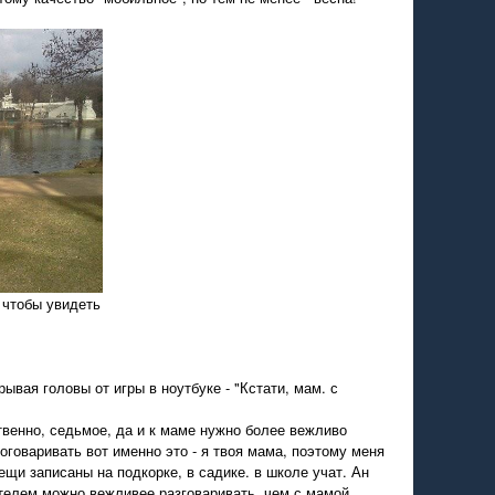
 чтобы увидеть
ывая головы от игры в ноутбуке - "Кстати, мам. с
твенно, седьмое, да и к маме нужно более вежливо
говаривать вот именно это - я твоя мама, поэтому меня
ещи записаны на подкорке, в садике. в школе учат. Ан
ителем можно вежливее разговаривать, чем с мамой.