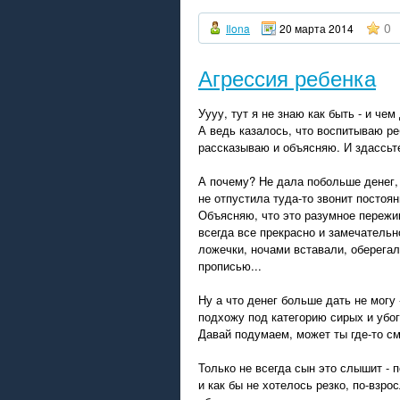
0
Ilona
20 марта 2014
Агрессия ребенка
Уууу, тут я не знаю как быть - и че
А ведь казалось, что воспитываю ре
рассказываю и объясняю. И здассьте
А почему? Не дала побольше денег, 
не отпустила туда-то звонит постоян
Объясняю, что это разумное пережив
всегда все прекрасно и замечательно
ложечки, ночами вставали, оберегал
прописью...
Ну а что денег больше дать не могу 
подхожу под категорию сирых и убоги
Давай подумаем, может ты где-то с
Только не всегда сын это слышит - 
и как бы не хотелось резко, по-взро