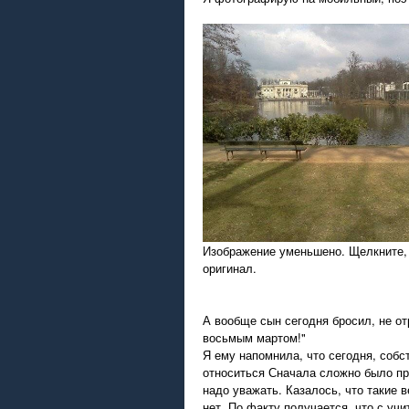
Изображение уменьшено. Щелкните,
оригинал.
А вообще сын сегодня бросил, не отр
восьмым мартом!"
Я ему напомнила, что сегодня, собс
относиться Сначала сложно было про
надо уважать. Казалось, что такие в
нет. По факту получается, что с уч