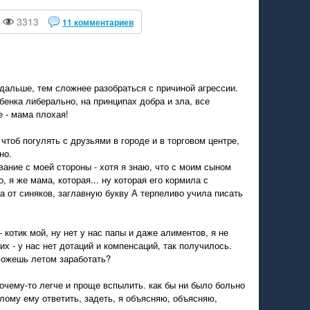
3313
11 комментариев
м дальше, тем сложнее разобраться с причиной агрессии.
бенка либерально, на принципах добра и зла, все
 - мама плохая!
чтоб погулять с друзьями в городе и в торговом центре,
но.
ание с моей стороны - хотя я знаю, что с моим сыном
, я же мама, которая... ну которая его кормила с
а от синяков, заглавную букву А терпеливо учила писать
- котик мой, ну нет у нас папы и даже алиментов, я не
х - у нас нет дотаций и компенсаций, так получилось.
можешь летом заработать?
почему-то легче и проще вспылить. как бы ни было больно
слому ему ответить, задеть, я объясняю, объясняю,