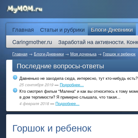
Главная
Статьи и рубрики
Блоги-Дневники
Caringmother.ru
Заработай на активности. Кон
Главная
→
Блоги-Дневники
→
Моя доченька
→
Горшок и ребенок
Последние вопросы-ответы
Давненько не заходила сюда, интересно, тут кто-нибудь есть?
25 сентября 2019
—
Подробнее...
Кто смотрел фильм "Малена" и как вы относитесь к тому моме
в дом терпимости? Я примерно слышала, что такая...
4 февраля 2018
—
Подробнее...
Горшок и ребенок