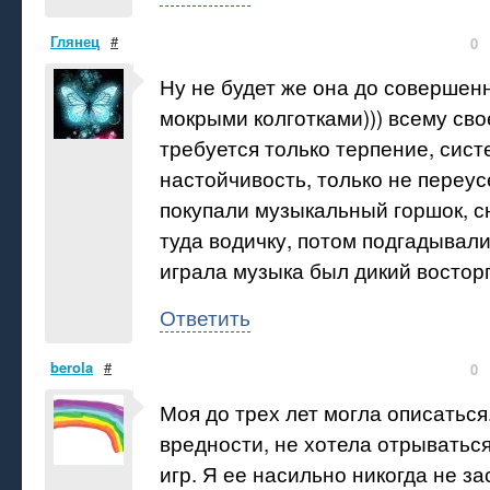
Глянец
#
0
Ну не будет же она до совершен
мокрыми колготками))) всему сво
требуется только терпение, сист
настойчивость, только не переу
покупали музыкальный горшок, 
туда водичку, потом подгадывали 
играла музыка был дикий восторг
Ответить
berola
#
0
Моя до трех лет могла описаться
вредности, не хотела отрываться
игр. Я ее насильно никогда не за