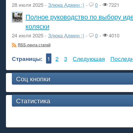
28 июля 2025 -
Злюка Админ ;)
-
0
-
7221
Полное руководство по выбору ид
коляски
24 июля 2025 -
Злюка Админ ;)
-
0
-
4010
RSS-лента статей
Страницы:
1
2
3
Следующая
Послед
Соц кнопки
Статистика