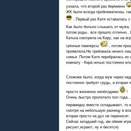
узнала, что второй раз беременн
ЖК были всегда проблематичны, так 
. Первый раз Катя оставалась с
Как было больно слышать от мужа, 
потом роды.. все прошло отлично.. 
Катька смотрела на Киру, как на и
грязные памперсы
, потом прош
проявляла.Не требовала ничего лиш
семьи. Потом Катя перебралась из 
комнату - Кира ночью постоянно ела
Сложнее было, когда муж через нед
постоянно требует грудь, а вторая 
просто жизненно необходимо
!
Очень быстро пролетело пол года..
пирамидку вместе складывают, то м
смотря на небольшую разницу в воз
вторая просто на дух не переносит.
Сейчас младшей год, им обеим игра
рисуют,играют, ну и бесятся)