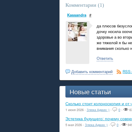
Комментарии (
1
)
Kassandra
#
да плюсов безуслов
дочку носила оооч
здоровье а во втор
же тяжелой я бы не
внимания сколько 
Ответить
Добавить комментарий
RSS-
Новые статьи
Сколько стоит колоноскопия и от 
1 июня 2026 -
Злюка Админ ;)
-
0
-
6
Эстетика будущего: почему сов
5 мая 2026 -
Злюка Админ ;)
-
0
-
94