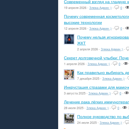
Современный взгляд на гладкую к
19 апреля 2026 -
Злюка Админ ;)
-
0
-
Почему современная косметологич
высокие технологии
12 апреля 2026 -
Злюка Админ ;)
-
0
-
Почему нельзя игнорироват
ЖКТ
2 апреля 2026 -
Злюка Админ ;)
-
Секрет долговечной улыбки: Поч
1 апреля 2026 -
Злюка Админ ;)
-
0
-
Как правильно выбирать де
7 декабря 2025 -
Злюка Админ ;)
-
Инкрустация стразами для мамоче
3 августа 2025 -
Злюка Админ ;)
-
0
-
Лечение рака лёгких иммунотера
28 июля 2025 -
Злюка Админ ;)
-
0
-
Полное руководство по вы
24 июля 2025 -
Злюка Админ ;)
-