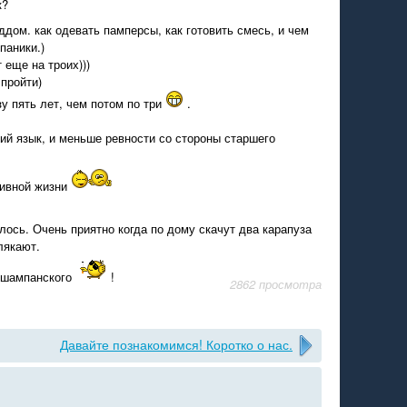
к?
ддом. как одевать памперсы, как готовить смесь, и чем
паники.)
 еще на троих)))
 пройти)
у пять лет, чем потом по три
.
ий язык, и меньше ревности со стороны старшего
тивной жизни
лось. Очень приятно когда по дому скачут два карапуза
лякают.
ет шампанского
!
2862 просмотра
Давайте познакомимся! Коротко о нас.