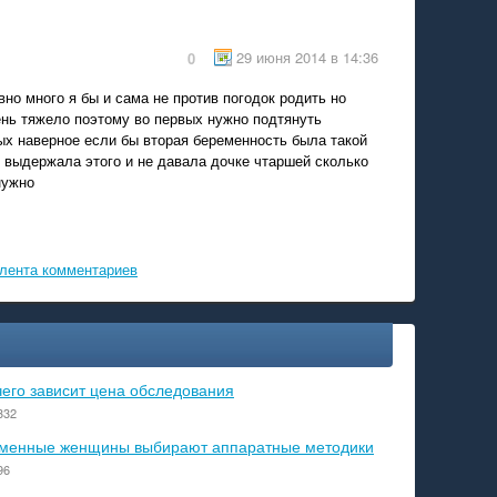
29 июня 2014 в 14:36
0
но много я бы и сама не против погодок родить но
ень тяжело поэтому во первых нужно подтянуть
ых наверное если бы вторая беременность была такой
 выдержала этого и не давала дочке чтаршей сколько
нужно
лента комментариев
чего зависит цена обследования
332
ременные женщины выбирают аппаратные методики
96