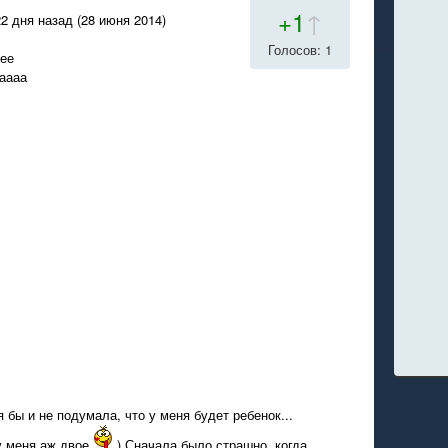
+1
↑
2 дня назад (28 июня 2014)
Голосов: 1
ее
аааа
 бы и не подумала, что у меня будет ребенок...
 у меня аж двое
) Сначала было страшно, когда