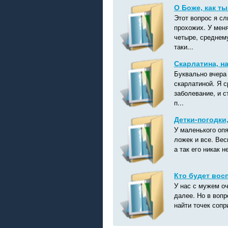
О Боже, как т
Этот вопрос я с
прохожих. У меня
четыре, среднему
таки...
Скарлатина, н
Буквально вчера 
скарлатиной. Я с
заболевание, и 
п...
Детки-погодки
У маленького опя
ложек и все. Вес
а так его никак 
Кто будет вос
У нас с мужем оч
далее. Но в воп
найти точек сопр