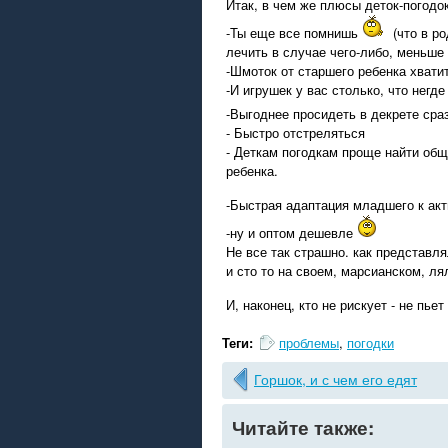
Итак, в чем же плюсы деток-погодо
-Ты еще все помнишь
(что в ро
лечить в случае чего-либо, меньше 
-Шмоток от старшего ребенка хватит
-И игрушек у вас столько, что негде
-Выгоднее просидеть в декрете сраз
- Быстро отстреляться
- Деткам погодкам проще найти общ
ребенка.
-Быстрая адаптация младшего к ак
-ну и оптом дешевле
Не все так страшно. как представля
и сто то на своем, марсианском, ля
И, наконец, кто не рискует - не пь
Теги:
проблемы
,
погодки
Горшок, и с чем его едят
Читайте также: