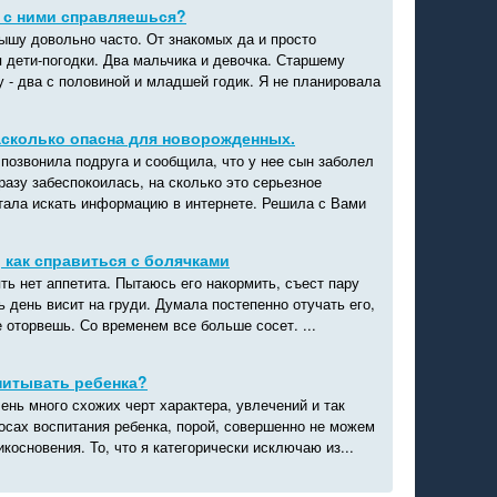
ы с ними справляешься?
лышу довольно часто. От знакомых да и просто
 дети-погодки. Два мальчика и девочка. Старшему
 - два с половиной и младшей годик. Я не планировала
асколько опасна для новорожденных.
позвонила подруга и сообщила, что у нее сын заболел
разу забеспокоилась, на сколько это серьезное
стала искать информацию в интернете. Решила с Вами
, как справиться с болячками
ть нет аппетита. Пытаюсь его накормить, съест пару
ь день висит на груди. Думала постепенно отучать его,
не оторвешь. Со временем все больше сосет. ...
питывать ребенка?
ень много схожих черт характера, увлечений и так
росах воспитания ребенка, порой, совершенно не можем
икосновения. То, что я категорически исключаю из...