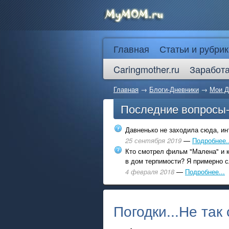
Главная
Статьи и рубрик
Caringmother.ru
Заработа
Главная
→
Блоги-Дневники
→
Мои Д
Последние вопросы
Давненько не заходила сюда, инт
25 сентября 2019
—
Подробнее..
Кто смотрел фильм "Малена" и к
в дом терпимости? Я примерно с
4 февраля 2018
—
Подробнее...
Погодки...Не так