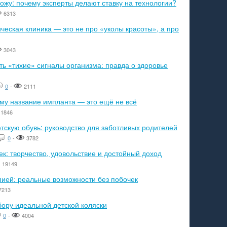
ожу: почему эксперты делают ставку на технологии?
6313
еская клиника — это не про «уколы красоты», а про
3043
ь «тихие» сигналы организма: правда о здоровье
0
-
2111
ему название импланта — это ещё не всё
1846
тскую обувь: руководство для заботливых родителей
0
-
3782
к: творчество, удовольствие и достойный доход
19149
пией: реальные возможности без побочек
7213
бору идеальной детской коляски
0
-
4004