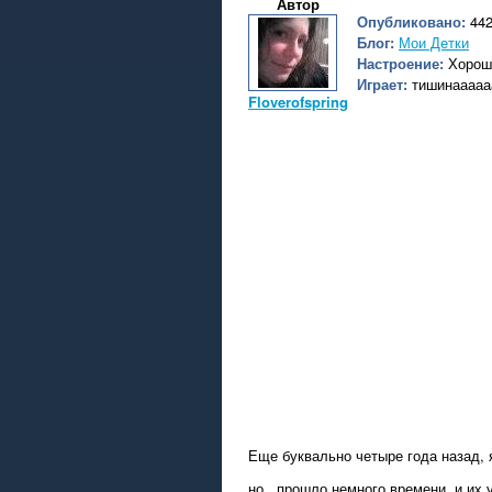
Автор
Опубликовано:
442
Блог:
Мои Детки
Настроение:
Хорош
Играет:
тишинааааа
Floverofspring
Еще буквально четыре года назад, я
но...прошло немного времени, и их