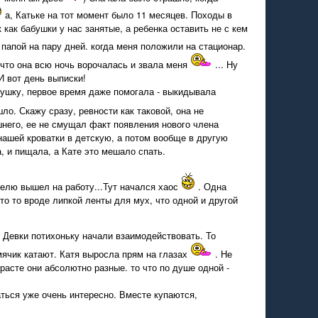
а, Катьке на тот момент было 11 месяцев. Походы в
как бабушки у нас занятые, а ребенка оставить не с кем
 папой на пару дней. когда меня положили на стационар.
что она всю ночь ворочалась и звала меня
... Ну
И вот день выписки!
грушку, первое время даже помогала - выкидывала
ло. Скажу сразу, ревности как таковой, она не
него, ее не смущал факт появления нового члена
нашей кроватки в детскую, а потом вообще в другую
, и пищала, а Кате это мешало спать.
елю вышел на работу...Тут начался хаос
. Одна
что то вроде липкой ленты для мух, что одной и другой
. Девки потихоньку начали взаимодействовать. То
ячик катают. Катя выросла прям на глазах
. Не
расте они абсолютно разные. то что по душе одной -
ться уже очень интересно. Вместе купаются,