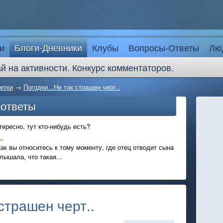
и
Блоги-Дневники
Клубы
Вопросы-Ответы
Лю
й на активности. Конкурс комментаторов.
етки
→
Погодки...Не так страшен черт..
-ответы
ересно, тут кто-нибудь есть?
.
ак вы относитесь к тому моменту, где отец отводит сына
лышала, что такая...
 страшен черт..