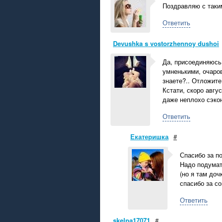
Поздравляю с таки
Ответить
Devushka s vostorzhennoy dushoi
Да, присоединяюсь
умненькими, очаро
знаете?.. Отложите
Кстати, скоро авгу
даже неплохо сэко
Ответить
Екатеришка
#
Спасибо за п
Надо подумать
(но я там доч
спасибо за с
Ответить
skelpa17071
#