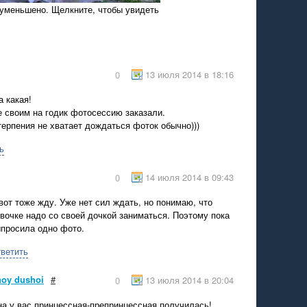
уменьшено. Щелкните, чтобы увидеть
13 июля 2014 в 18:16
0
а какая!
 своим на годик фотосессию заказали.
терпения не хватает дождаться фоток обычно)))
ь
14 июля 2014 в 09:43
0
вот тоже жду. Уже нет сил ждать, но понимаю, что
вочке надо со своей дочкой заниматься. Поэтому пока
просила одно фото.
ветить
noy dushoi
#
13 июля 2014 в 20:04
0
на у вас принцессная-препринцессная получилась!.