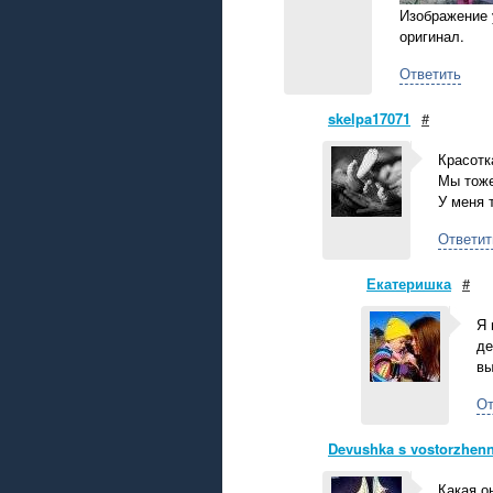
Изображение 
оригинал.
Ответить
skelpa17071
#
Красотк
Мы тоже
У меня 
Ответит
Екатеришка
#
Я 
де
вы
От
Devushka s vostorzhen
Какая о