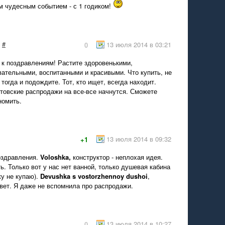
м чудесным событием - с 1 годиком!
#
13 июля 2014 в 03:21
0
 к поздравлениям! Растите здоровенькими,
вательными, воспитанными и красивыми. Что купить, не
 тогда и подождите. Тот, кто ищет, всегда находит.
стовские распродажи на все-все начнутся. Сможете
номить.
13 июля 2014 в 09:32
+1
оздравления.
Voloshka,
конструктор - неплохая идея.
. Только вот у нас нет ванной, только душевая кабина
ку не купаю).
Devushka s vostorzhennoy dushoi
,
овет. Я даже не вспомнила про распродажи.
13 июля 2014 в 10:27
0