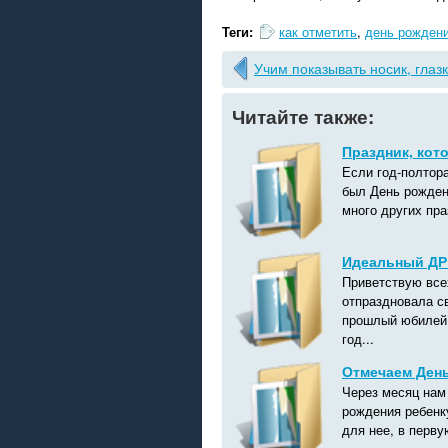
Теги:
как отметить
,
день рожден
Учим показывать носик, глазк
Читайте также:
Праздник, кот
Если год-полтор
был День рожден
много других пра
Идеальный ДР
Приветствую всех
отпраздновала св
прошлый юбилей 
год...
Отмечаем Ден
Через месяц нам 
рождения ребенк
для нее, в перву