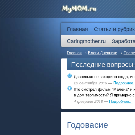
Главная
Статьи и рубрик
Caringmother.ru
Заработа
Главная
→
Блоги-Дневники
→
Преле
Последние вопросы
Давненько не заходила сюда, инт
25 сентября 2019
—
Подробнее..
Кто смотрел фильм "Малена" и к
в дом терпимости? Я примерно с
4 февраля 2018
—
Подробнее...
Годовасие