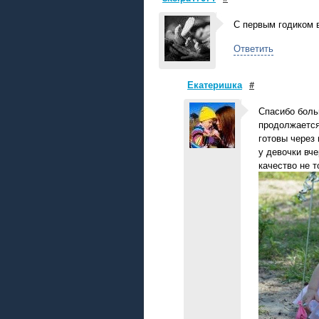
С первым годиком в
Ответить
Екатеришка
#
Спасибо боль
продолжается
готовы через
у девочки вч
качество не т