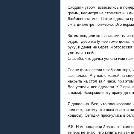
Сходили утром, взвесились и помер
грамм, несмотря на стоматит и 3 дн
Дюймовочка моя! Потом сделали про
см в диаметре примерно. Это норма
Затем сходили за шариками гелиев
отдаст девочка (у нее тоже дочка, 
руку, и денег не берет. Фотосесси
улетели в небо.
Спасибо, что дочка успела ими наи
После фотосессии я забрала торт, 
выспалась. А у нас с мамой начало
накрыть на стол за 4 часа, при это
Все успели, все сделали. К 7 приш
с нами). Накормили эту ораву до от
Я довольна. Все, что планировала -
человек, потому что всех знает и в
ходьбы). Сегодня проснулись в отл
P.S. Нам подарили 2 куколок, коля
теперь не знаю, что купить на эти д