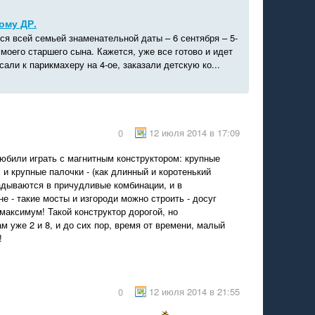
ому ДР.
я всей семьей знаменательной даты – 6 сентября – 5-
моего старшего сына. Кажется, уже все готово и идет
сали к парикмахеру на 4-ое, заказали детскую ко...
12 июля 2014 в 17:09
0
юбили играть с магнитным конструктором: крупные
, и крупные палочки - (как длинный и коротенький
адываются в причудливые комбинации, и в
е - такие мосты и изгороди можно строить - досуг
максимум! Такой конструктор дорогой, но
м уже 2 и 8, и до сих пор, время от времени, малый
!
12 июля 2014 в 21:55
0