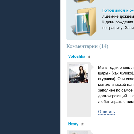
Готовимся к 5-
Ждем-не дождемс
й день рождения 
по графику. Запи
Комментарии (
14
)
Voloshka
#
Мы в годик очень л
шары - (как яблоко)
огурчики). Они скл
металлической ванн
заполнен по самое 
долгоиграющий - на
любит играть с ним
Ответить
Nesty
#