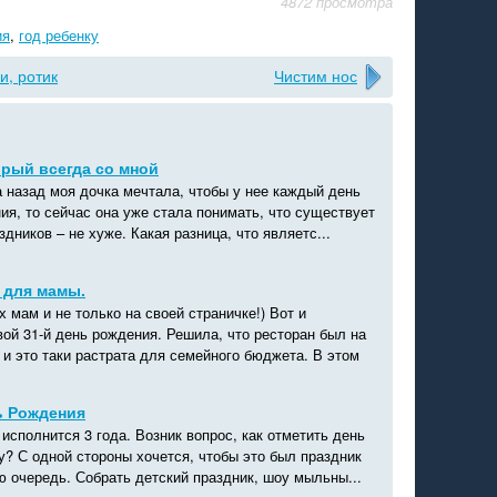
4872 просмотра
ия
,
год ребенку
и, ротик
Чистим нос
орый всегда со мной
а назад моя дочка мечтала, чтобы у нее каждый день
ия, то сейчас она уже стала понимать, что существует
здников – не хуже. Какая разница, что являетс...
 для мамы.
 мам и не только на своей страничке!) Вот и
ой 31-й день рождения. Решила, что ресторан был на
и это таки растрата для семейного бюджета. В этом
ь Рождения
исполнится 3 года. Возник вопрос, как отметить день
у? С одной стороны хочется, чтобы это был праздник
ю очередь. Собрать детский праздник, шоу мыльны...