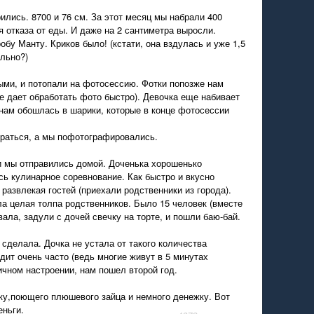
ились. 8700 и 76 см. За этот месяц мы набрали 400
я отказа от еды. И даже на 2 сантиметра выросли.
бу Манту. Криков было! (кстати, она вздулась и уже 1,5
льно?)
ыми, и потопали на фотосессию. Фотки попозже нам
не дает обработать фото быстро). Девочка еще набивает
я нам обошлась в шарики, которые в конце фотосессии
граться, а мы пофотографировались.
и мы отправились домой. Доченька хорошенько
сь кулинарное соревнование. Как быстро и вкусно
м развлекая гостей (приехали родственники из города).
ла целая толпа родственников. Было 15 человек (вместе
вала, задули с дочей свечку на торте, и пошли баю-бай.
 сделала. Дочка не устала от такого количества
идит очень часто (ведь многие живут в 5 минутах
ичном настроении, нам пошел второй год.
ску,поющего плюшевого зайца и немного денежку. Вот
еньги.