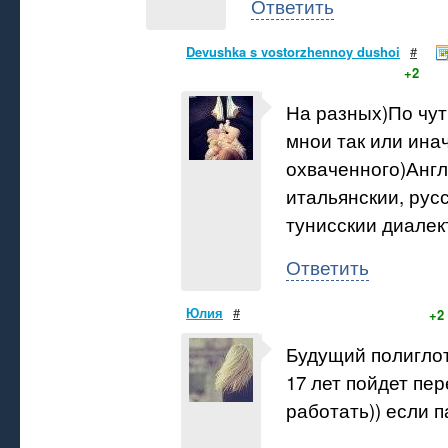
Ответить
Devushka s vostorzhennoy dushoi
#
+2
На разных)По чут
мнои так или ина
охваченного)Англ
итальянскии, русс
тунисскии диалек
Ответить
Юлия
#
+2
Будущий полиглот
17 лет пойдет пе
работать)) если п