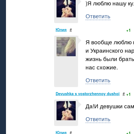
)Я люблю нашу ку
Ответить
Юлия
#
+1
Я вообще люблю к
и Украинского на
жизнь были брать
нас схожие.
Ответить
Devushka s vostorzhennoy dushoi
#
+1
Да!И девушки са
Ответить
Юлия
#
+1