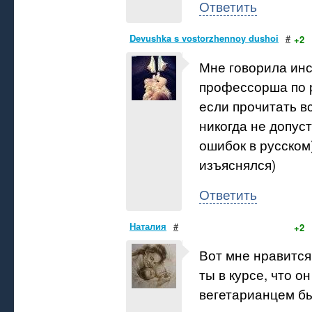
Ответить
Devushka s vostorzhennoy dushoi
#
+2
Мне говорила инс
профессорша по р
если прочитать вс
никогда не допус
ошибок в русско
изъяснялся)
Ответить
Наталия
#
+2
Вот мне нравится
ты в курсе, что о
вегетарианцем б