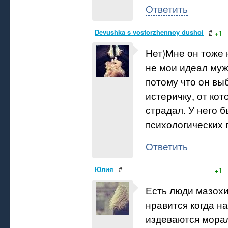
Ответить
Devushka s vostorzhennoy dushoi
#
+1
Нет)Мне он тоже 
не мои идеал му
потому что он вы
истеричку, от кот
страдал. У него 
психологических 
Ответить
Юлия
#
+1
Есть люди мазох
нравится когда н
издеваются мора