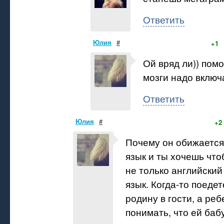
Ответить
Юлия
#
+1
Ой вряд ли)) помо
мозги надо включа
Ответить
Юлия
#
+2
Почему он обижается,
язык и ты хочешь чт
не только английский
язык. Когда-то поедет
родину в гости, а реб
понимать, что ей баб