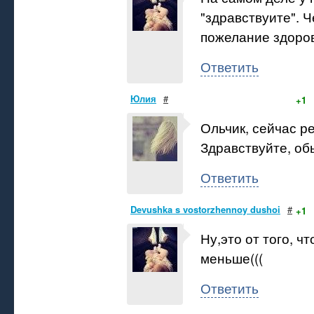
"здравствуите". Ч
пожелание здоро
Ответить
Юлия
#
+1
Ольчик, сейчас р
Здравствуйте, об
Ответить
Devushka s vostorzhennoy dushoi
#
+1
Ну,это от того, ч
меньше(((
Ответить