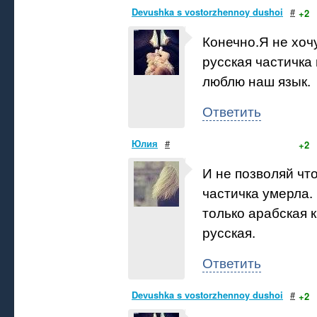
Devushka s vostorzhennoy dushoi
#
+2
Конечно.Я не хочу
русская частичка
люблю наш язык.
Ответить
Юлия
#
+2
И не позволяй чт
частичка умерла. 
только арабская к
русская.
Ответить
Devushka s vostorzhennoy dushoi
#
+2