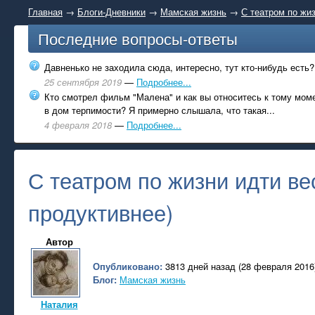
Главная
→
Блоги-Дневники
→
Мамская жизнь
→
С театром по жиз
Последние вопросы-ответы
Давненько не заходила сюда, интересно, тут кто-нибудь есть?
25 сентября 2019
—
Подробнее...
Кто смотрел фильм "Малена" и как вы относитесь к тому моме
в дом терпимости? Я примерно слышала, что такая...
4 февраля 2018
—
Подробнее...
С театром по жизни идти ве
продуктивнее)
Автор
Опубликовано:
3813 дней назад (28 февраля 2016
Блог:
Мамская жизнь
Наталия