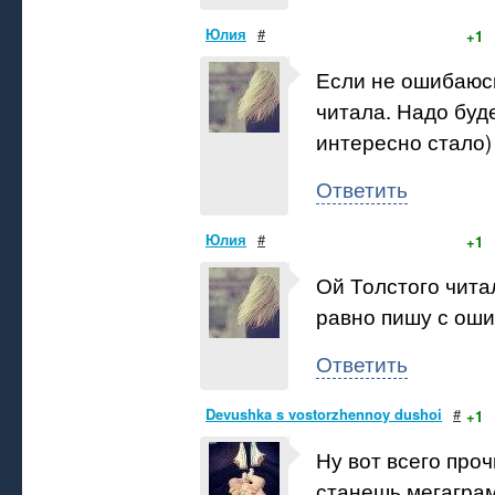
Юлия
#
+1
Если не ошибаюсь
читала. Надо буд
интересно стало)
Ответить
Юлия
#
+1
Ой Толстого чита
равно пишу с оши
Ответить
Devushka s vostorzhennoy dushoi
#
+1
Ну вот всего проч
станешь мегаграм