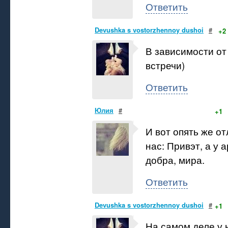
Ответить
Devushka s vostorzhennoy dushoi
#
+2
В зависимости от
встречи)
Ответить
Юлия
#
+1
И вот опять же о
нас: Привэт, а у
добра, мира.
Ответить
Devushka s vostorzhennoy dushoi
#
+1
На самом деле у 