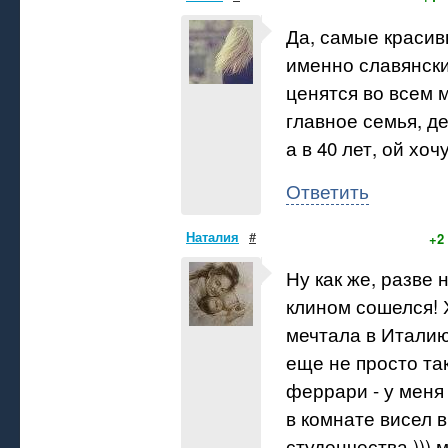
Да, самые красив
именно славянск
ценятся во всем 
главное семья, де
а в 40 лет, ой хоч
Ответить
Наталия
#
+2
Ну как же, разве 
клином сошелся! Х
мечтала в Италию 
еще не просто так
феррари - у меня
в комнате висел в
студенчества ))) 