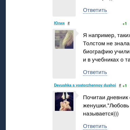
Ответить
Юлия
#
+1
Я например, таки
Толстом не знала,
биографию учили
и в учебниках о т
Ответить
Devushka s vostorzhennoy dushoi
#
+1
Почитаи дневник 
женушки."Любовь 
называется)))
Ответить