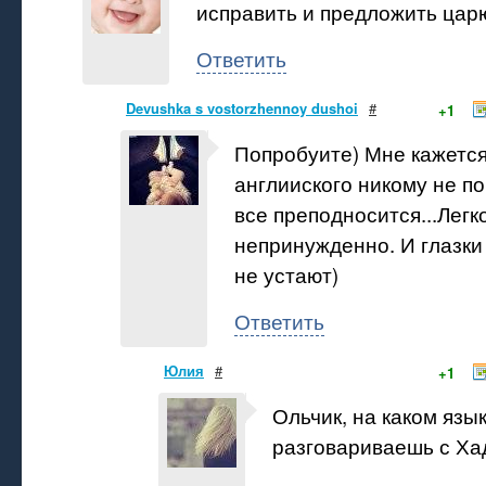
исправить и предложить царю
Ответить
Devushka s vostorzhennoy dushoi
#
+1
Попробуите) Мне кажется
англииского никому не п
все преподносится...Легк
непринужденно. И глазки
не устают)
Ответить
Юлия
#
+1
Ольчик, на каком язы
разговариваешь с Х