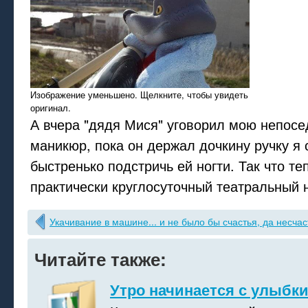
Изображение уменьшено. Щелкните, чтобы увидеть
оригинал.
А вчера "дядя Мися" уговорил мою непосе
маникюр, пока он держал дочкину ручку я 
быстренько подстричь ей ногти. Так что те
практически круглосуточный театральный н
Укачивание в машине... и не было бы счастья, да несчас
Читайте также:
Утро начинается с улыбк