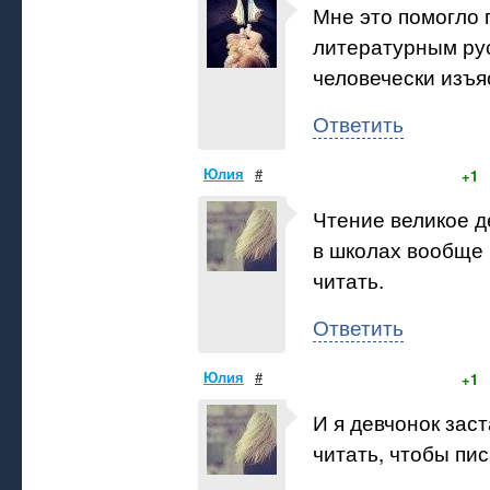
Мне это помогло 
литературным рус
человечески изъя
Ответить
Юлия
#
+1
Чтение великое д
в школах вообще 
читать.
Ответить
Юлия
#
+1
И я девчонок зас
читать, чтобы пи