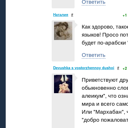
Ответить
Наталия
#
+1
Как здорово, так
языков! Просо по
будет по-арабски 
Ответить
Devushka s vostorzhennoy dushoi
#
+2
Приветствуют дру
обыкновенно сло
алеикум", что оз
мира и всего сам
Или "Мархабан", 
"добро пожаловат