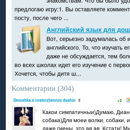
знакомствам. Что бы было удо
предлогаю игру:1. Вы оставляете коммент
посту, после чего ...
Английский язык для дош
Вот, серьезно задумалась об 
английского. То, что изучать е
даже не обсуждается, тем бол
во всех школах идет его изучение с перво
Хочется, чтобы дитя ш...
Комментарии (
304
)
Devushka s vostorzhennoy dushoi
#
+2
Какои симпатичныи)Думаю, Диана
собака)Для моеи волки, собаки, и
даже гиены, это ав ав. Кстати! М