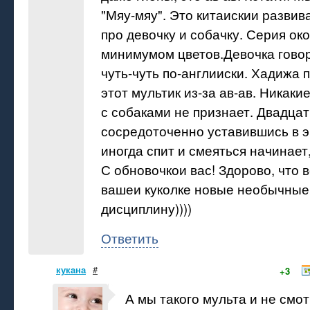
"Мяу-мяу". Это китаискии разви
про девочку и собачку. Серия око
минимумом цветов.Девочка говор
чуть-чуть по-англииски. Хадижа 
этот мультик из-за ав-ав. Никаки
с собаками не признает. Двадцат
сосредоточенно уставившись в 
иногда спит и смеяться начинает,
С обновочкои вас! Здорово, что 
вашеи куколке новые необычные
дисциплину))))
Ответить
кукана
#
+3
А мы такого мульта и не смот