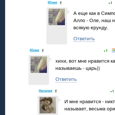
Юлия
#
+1
А еще как в Симп
Алло - Оле, наш 
всякую ерунду.
Ответить
Юлия
#
+1
хихи, вот мне нравится к
называешь - царь))
Ответить
Наталия
#
+1
И мне нравится - никт
называет, весьма ор