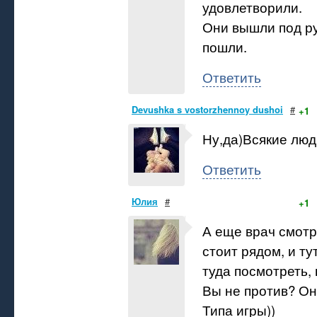
удовлетворили.
Они вышли под ру
пошли.
Ответить
Devushka s vostorzhennoy dushoi
#
+1
Ну,да)Всякие люд
Ответить
Юлия
#
+1
А еще врач смот
стоит рядом, и ту
туда посмотреть,
Вы не против? Она
Типа игры))