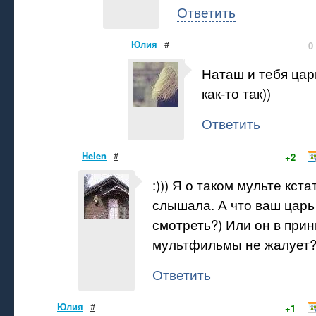
Ответить
Юлия
#
0
Наташ и тебя царь
как-то так))
Ответить
Helen
#
+2
:))) Я о таком мульте кст
слышала. А что ваш царь
смотреть?) Или он в при
мультфильмы не жалует?
Ответить
Юлия
#
+1