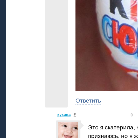
Ответить
кукана
#
0
Это я скатерила, 
признаюсь, но я ж