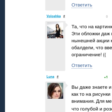
Ответить
Voloshka
#
0
Та, что на картинк
Эти обложки даж 
нынешней акции 
обалдели, что вве
ограничение! ((
Ответить
Luna
#
+1
Вы даже знаете и
как то на рисунк
внимания. Для ме
что голубой и ро