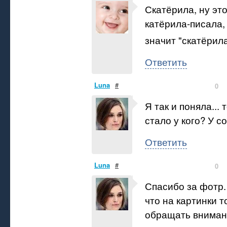
Скатёрила, ну это
катёрила-писала,
значит "скатёрил
Ответить
Luna
#
0
Я так и поняла...
стало у кого? У с
Ответить
Luna
#
0
Спасибо за фотр.
что на картинки 
обращать вниман