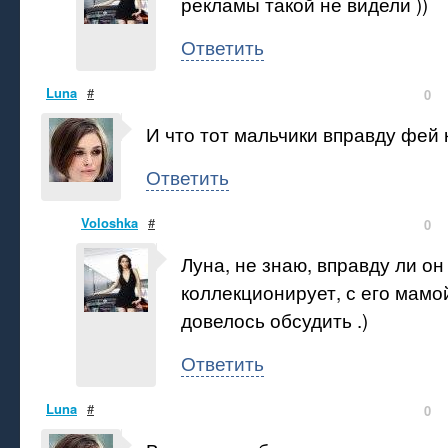
рекламы такой не видели ))
Ответить
Luna
#
0
И что тот мальчики вправду фей
Ответить
Voloshka
#
0
Луна, не знаю, вправду ли он
коллекционирует, с его мамо
довелось обсудить .)
Ответить
Luna
#
0