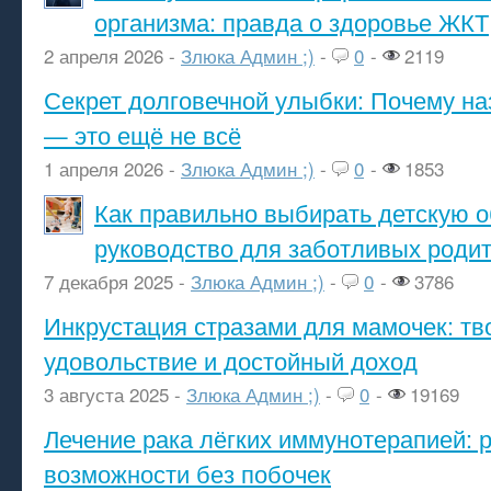
организма: правда о здоровье ЖКТ
2 апреля 2026 -
Злюка Админ ;)
-
0
-
2119
Секрет долговечной улыбки: Почему н
— это ещё не всё
1 апреля 2026 -
Злюка Админ ;)
-
0
-
1853
Как правильно выбирать детскую о
руководство для заботливых роди
7 декабря 2025 -
Злюка Админ ;)
-
0
-
3786
Инкрустация стразами для мамочек: тв
удовольствие и достойный доход
3 августа 2025 -
Злюка Админ ;)
-
0
-
19169
Лечение рака лёгких иммунотерапией: 
возможности без побочек