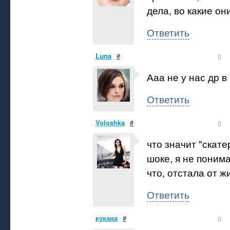
дела, во какие он
Ответить
Luna
#
0
Ааа не у нас др в
Ответить
Voloshka
#
0
что значит "скате
шоке, я не понима
что, отстала от ж
Ответить
кукана
#
0