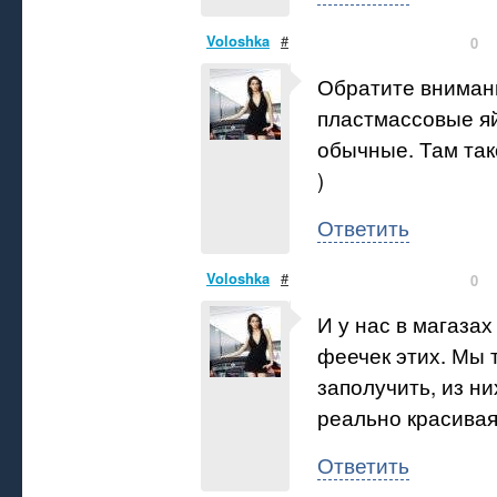
Voloshka
#
0
Обратите вниман
пластмассовые яй
обычные. Там так
)
Ответить
Voloshka
#
0
И у нас в магазах
феечек этих. Мы т
заполучить, из ни
реально красивая.
Ответить