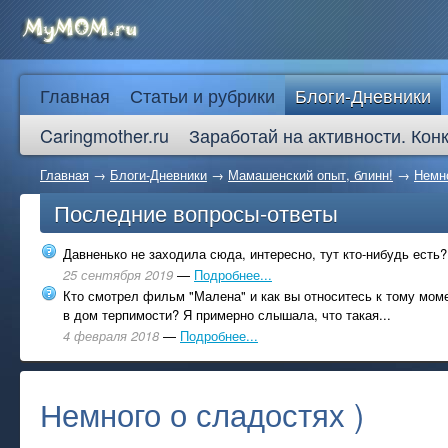
Главная
Статьи и рубрики
Блоги-Дневники
Caringmother.ru
Заработай на активности. Кон
Главная
→
Блоги-Дневники
→
Мамашенский опыт, блинн!
→
Немно
Последние вопросы-ответы
Давненько не заходила сюда, интересно, тут кто-нибудь есть?
25 сентября 2019
—
Подробнее...
Кто смотрел фильм "Малена" и как вы относитесь к тому моме
в дом терпимости? Я примерно слышала, что такая...
4 февраля 2018
—
Подробнее...
Немного о сладостях )