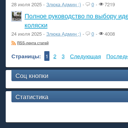
28 июля 2025 -
Злюка Админ ;)
-
0
-
7219
Полное руководство по выбору ид
коляски
24 июля 2025 -
Злюка Админ ;)
-
0
-
4008
RSS-лента статей
Страницы:
1
2
3
Следующая
Послед
Соц кнопки
Статистика