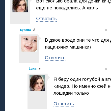
Вот сколько брала для дочки кин
еще не попадались. А жаль
Ответить
кукана
#
0
В джое вроде они те что для 
пацанячих машинки)
Ответить
Luna
#
0
Я беру один голубой а в
киндер. Но именно фей н
лошадки только
Ответить