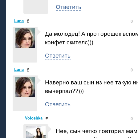
Ответить
Luna
#
0
Да молодец! А про горошек вспо
конфет скителс)))
Ответить
Luna
#
0
Наверно ваш сын из нее такую 
вычерпал??)))
Ответить
Voloshka
#
0
Нее, сын четко повторил мами