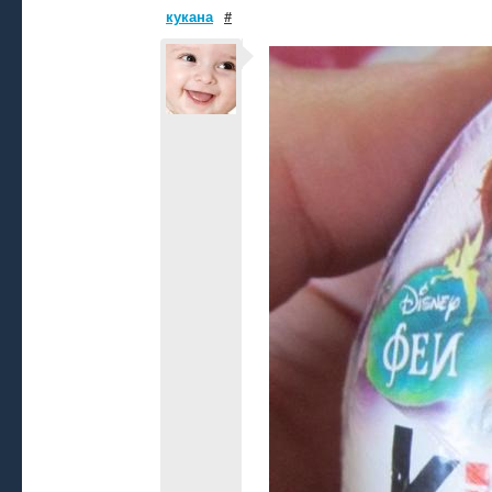
кукана
#