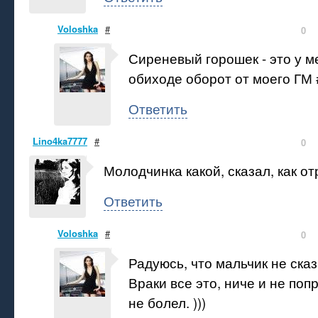
Voloshka
#
0
Сиреневый горошек - это у м
обиходе оборот от моего ГМ # 
Ответить
Lino4ka7777
#
0
Молодчинка какой, сказал, как от
Ответить
Voloshka
#
0
Радуюсь, что мальчик не ска
Враки все это, ниче и не по
не болел. )))