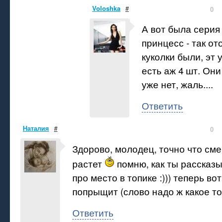
Voloshka
#
0
А вот была серия
принцесс - так от
куколки были, эт
есть аж 4 шт. Они
уже нет, жаль....
Ответить
Наталия
#
0
Здорово, молодец, точно что см
растет
помню, как ты рассказ
про место в топике :))) теперь во
попрыщит (слово надо ж какое точ
Ответить