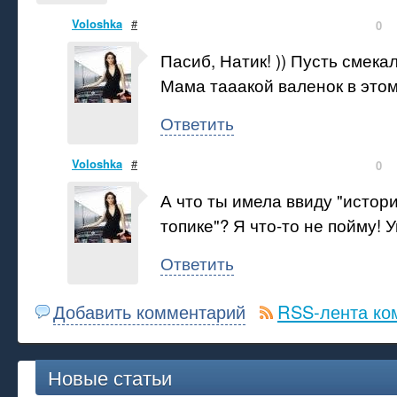
Voloshka
#
0
Пасиб, Натик! )) Пусть смекал
Мама тааакой валенок в этом 
Ответить
Voloshka
#
0
А что ты имела ввиду "истори
топике"? Я что-то не пойму! Уп
Ответить
Добавить комментарий
RSS-лента ко
Новые статьи