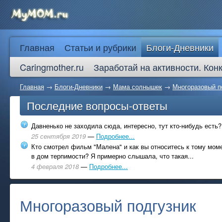
Главная
Статьи и рубрики
Блоги-Дневники
Caringmother.ru
Заработай на активности. Кон
Главная
→
Блоги-Дневники
→
Мама солнышек
→
Многоразовый п
Последние вопросы-ответы
Давненько не заходила сюда, интересно, тут кто-нибудь есть?
25 сентября 2019
—
Подробнее...
Кто смотрел фильм "Малена" и как вы относитесь к тому моме
в дом терпимости? Я примерно слышала, что такая...
4 февраля 2018
—
Подробнее...
Многоразовый подгузник