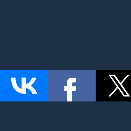
MyMom.ru - Моя мама: все о детях и семье. Семейный по
беременность и роды, дети, красота и здоровье. © 2026