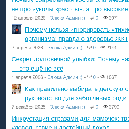
не про «уколы красоты», а про высокие
12 апреля 2026 -
Злюка Админ ;)
-
0
-
3071
Почему нельзя игнорировать «тихи
организма: правда о здоровье ЖКТ
2 апреля 2026 -
Злюка Админ ;)
-
0
-
2144
Секрет долговечной улыбки: Почему н
— это ещё не всё
1 апреля 2026 -
Злюка Админ ;)
-
0
-
1867
Как правильно выбирать детскую о
руководство для заботливых роди
7 декабря 2025 -
Злюка Админ ;)
-
0
-
3796
Инкрустация стразами для мамочек: тв
удовольствие и достойный доход