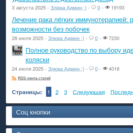
3 августа 2025 -
Злюка Админ ;)
-
0
-
19193
Лечение рака лёгких иммунотерапией: 
возможности без побочек
28 июля 2025 -
Злюка Админ ;)
-
0
-
7230
Полное руководство по выбору ид
коляски
24 июля 2025 -
Злюка Админ ;)
-
0
-
4018
RSS-лента статей
Страницы:
1
2
3
Следующая
Послед
Соц кнопки