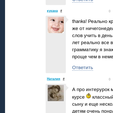
кукана
#
0
thanks! Реально к
же от ничегонеде
слов учить в день,
лет реально все в
грамматику я зна
проще чем в нем
Ответить
Наталия
#
0
А про интерурок 
курсе
классный
сыну и еще неск
детям очень понр