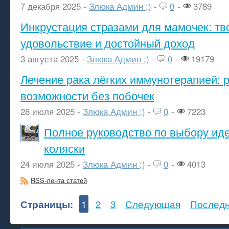
7 декабря 2025 -
Злюка Админ ;)
-
0
-
3789
Инкрустация стразами для мамочек: тв
удовольствие и достойный доход
3 августа 2025 -
Злюка Админ ;)
-
0
-
19179
Лечение рака лёгких иммунотерапией: 
возможности без побочек
28 июля 2025 -
Злюка Админ ;)
-
0
-
7223
Полное руководство по выбору ид
коляски
24 июля 2025 -
Злюка Админ ;)
-
0
-
4013
RSS-лента статей
Страницы:
1
2
3
Следующая
Послед