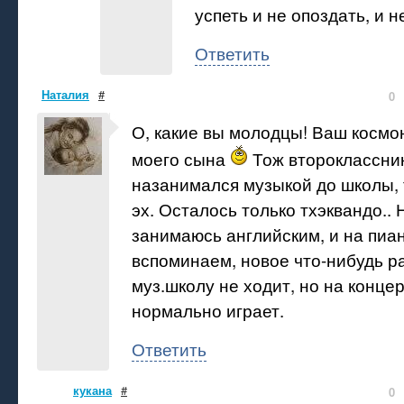
успеть и не опоздать, и н
Ответить
Наталия
#
0
О, какие вы молодцы! Ваш космо
моего сына
Тож второклассник
назанимался музыкой до школы, 
эх. Осталось только тхэквандо.. 
занимаюсь английским, и на пиа
вспоминаем, новое что-нибудь р
муз.школу не ходит, но на конце
нормально играет.
Ответить
кукана
#
0