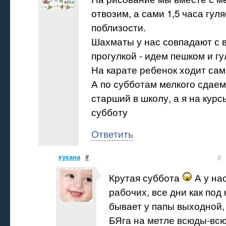
отвозим, а сами 1,5 часа гул
поблизости.
Шахматы у нас совпадают с 
прогулкой - идем пешком и г
На карате ребенок ходит сам,
А по субботам мелкого сдаем п
старший в школу, а я на кур
субботу
Ответить
кукана
#
0
Крутая суббота
А у на
рабочих, все дни как под 
бывает у папы выходной, 
БЯга на метле всюды-вс