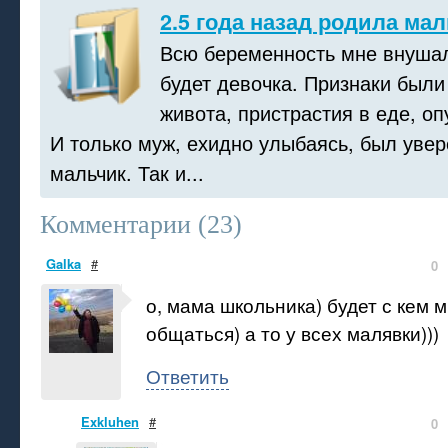
2.5 года назад родила ма
Всю беременность мне внушал
будет девочка. Признаки был
живота, пристрастия в еде, оп
И только муж, ехидно улыбаясь, был увере
мальчик. Так и...
Комментарии (
23
)
Galka
#
0
о, мама школьника) будет с кем 
общаться) а то у всех малявки)))
Ответить
Exkluhen
#
0