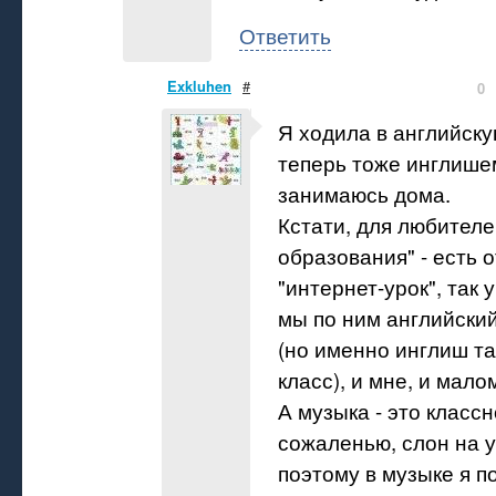
Ответить
Exkluhen
#
0
Я ходила в английску
теперь тоже инглише
занимаюсь дома.
Кстати, для любител
образования" - есть 
"интернет-урок", так 
мы по ним английски
(но именно инглиш та
класс), и мне, и мало
А музыка - это классн
сожаленью, слон на 
поэтому в музыке я п