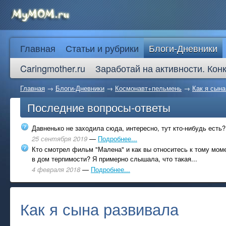
Главная
Статьи и рубрики
Блоги-Дневники
Caringmother.ru
Заработай на активности. Кон
Главная
→
Блоги-Дневники
→
Космонавт+пельмень
→
Как я сына
Последние вопросы-ответы
Давненько не заходила сюда, интересно, тут кто-нибудь есть?
25 сентября 2019
—
Подробнее...
Кто смотрел фильм "Малена" и как вы относитесь к тому моме
в дом терпимости? Я примерно слышала, что такая...
4 февраля 2018
—
Подробнее...
Как я сына развивала