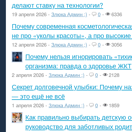
делают ставку на технологии?
19 апреля 2026 -
Злюка Админ ;)
-
0
-
6336
Почему современная косметологическа
не про «уколы красоты», а про высокие
12 апреля 2026 -
Злюка Админ ;)
-
0
-
3056
Почему нельзя игнорировать «тихи
организма: правда о здоровье ЖКТ
2 апреля 2026 -
Злюка Админ ;)
-
0
-
2128
Секрет долговечной улыбки: Почему н
— это ещё не всё
1 апреля 2026 -
Злюка Админ ;)
-
0
-
1859
Как правильно выбирать детскую о
руководство для заботливых роди