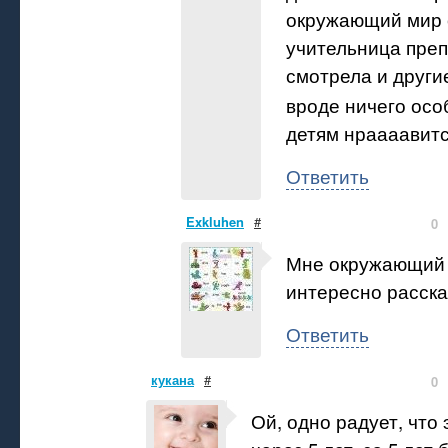
окружающий мир 
учительница преп
смотрела и други
вроде ничего ос
детям нраааавится
Ответить
Exkluhen
#
0
Мне окружающий 
интересно расск
Ответить
кукана
#
0
Ой, одно радует, что 