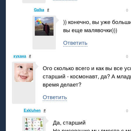
Galka
#
0
)) конечно, вы уже больши
вы еще малявочки)))
Ответить
кукана
#
0
Ого сколько всего и как вы все у
старший - космонавт, да? А млад
время делает?
Ответить
Exkluhen
#
0
Да, старший
На рисование мы вместе с м