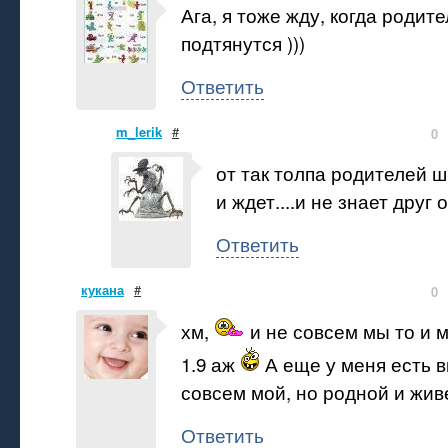
Ага, я тоже жду, когда родит
подтянутся )))
Ответить
m_lerik
#
0
от так толпа родителей 
и ждет....и не знает друг 
Ответить
кукана
#
0
хм,
и не совсем мы то и 
1.9 аж
А еще у меня есть в
совсем мой, но родной и жив
Ответить