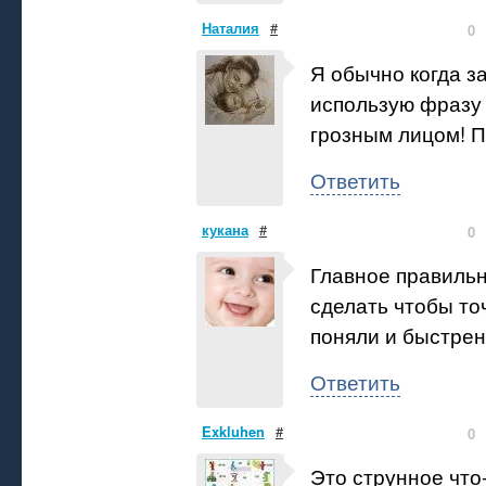
Наталия
#
0
Я обычно когда з
использую фразу 
грозным лицом! П
Ответить
кукана
#
0
Главное правиль
сделать чтобы то
поняли и быстрен
Ответить
Exkluhen
#
0
Это струнное что