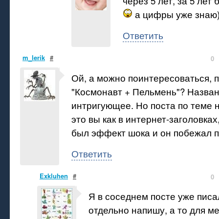
через 5 лет, за 5 лет
а цифры уже знаю)
Ответить
m_lerik
#
0
Ой, а можно поинтересоваться, 
"Космонавт + Пельмень"? Назван
интригующее. Но поста по теме н
это вы как в интернет-заголовках
был эффект шока и он побежал п
Ответить
Exkluhen
#
0
Я в соседнем посте уже писал
отдельно напишу, а то для м