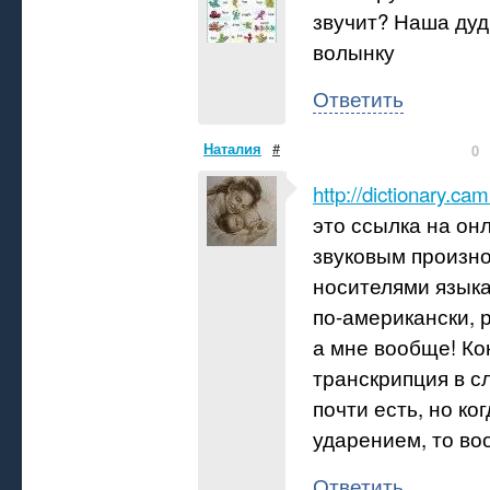
звучит? Наша дуд
волынку
Ответить
Наталия
#
0
http://dictionary.ca
это ссылка на он
звуковым произн
носителями языка
по-американски, 
а мне вообще! Ко
транскрипция в с
почти есть, но ког
ударением, то во
Ответить