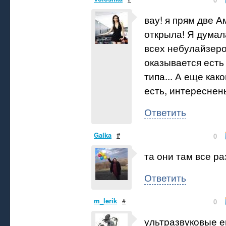
вау! я прям две А
открыла! Я думал
всех небулайзеро
оказывается есть
типа... А еще како
есть, интереснен
Ответить
Galka
#
0
та они там все ра
Ответить
m_lerik
#
0
ультразвуковые е