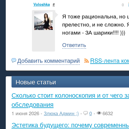
Voloshka
#
0
Я тоже рациональна, но ш
прелестно, и не сложно. 
ногами - ЗА шарики!!!! )))
Ответить
Добавить комментарий
RSS-лента ко
Новые статьи
Сколько стоит колоноскопия и от чего з
обследования
1 июня 2026 -
Злюка Админ ;)
-
0
-
6632
Эстетика будущего: почему современ