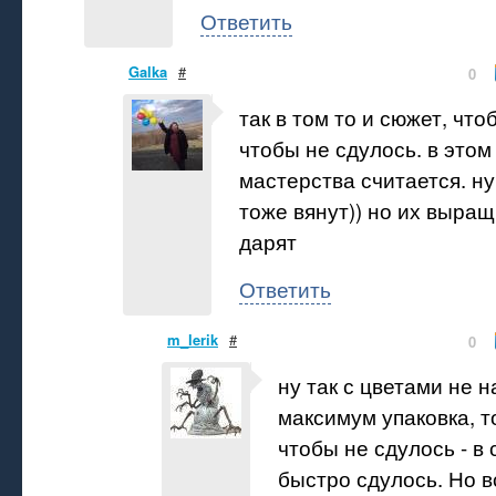
Ответить
Galka
#
0
так в том то и сюжет, что
чтобы не сдулось. в этом
мастерства считается. ну
тоже вянут)) но их выра
дарят
Ответить
m_lerik
#
0
ну так с цветами не 
максимум упаковка, то
чтобы не сдулось - в
быстро сдулось. Но в