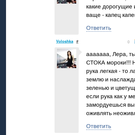
какие дорогущие 
ваще - капец капец
Ответить
Voloshka
#
0
ааааааа, Лера, т
СТОКА мороки!!! Н
рука легкая - то л
землю и наслажд
зеленью и цвету
если рука как у ме
замордуешься вы
оживлять неоживл
Ответить