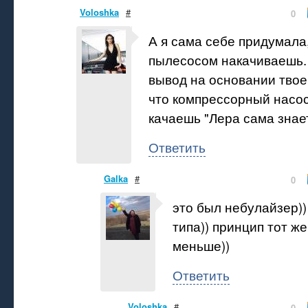
Voloshka
#
0
А я сама себе придумала,
пылесосом накачиваешь.
вывод на основании твоег
что компрессорный насос
качаешь "Лера сама знает 
Ответить
Galka
#
0
это был небулайзер)
типа)) принцип тот ж
меньше))
Ответить
Voloshka
#
0