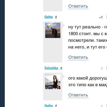
Ответить
Galka
#
+1
ну тут реально - 
1800 стоит. мы с 
посмотрели. таких
на него, и тут его
Ответить
Voloshka
#
0
ого какой дорогущ
это типо как в ма
Ответить
Galka
#
0