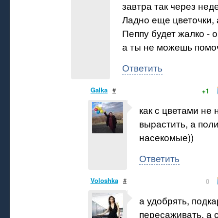
завтра так через нед
Ладно еще цветочки, 
Пеппу будет жалко - о
а ты не можешь помо
Ответить
Galka
#
+1
как с цветами не 
вырастить, а поли
насекомые))
Ответить
Voloshka
#
0
а удобрять, подк
пересаживать, а 