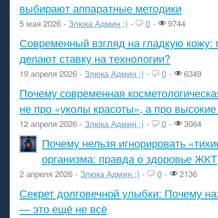
выбирают аппаратные методики
5 мая 2026 -
Злюка Админ ;)
-
0
-
9744
Современный взгляд на гладкую кожу: 
делают ставку на технологии?
19 апреля 2026 -
Злюка Админ ;)
-
0
-
6349
Почему современная косметологическа
не про «уколы красоты», а про высокие
12 апреля 2026 -
Злюка Админ ;)
-
0
-
3064
Почему нельзя игнорировать «тихи
организма: правда о здоровье ЖКТ
2 апреля 2026 -
Злюка Админ ;)
-
0
-
2136
Секрет долговечной улыбки: Почему н
— это ещё не всё