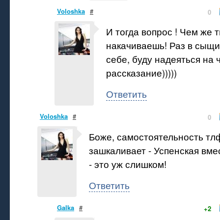
Voloshka
#
0
И тогда вопрос ! Чем же 
накачиваешь! Раз в сыщик
себе, буду надеяться на
рассказание)))))
Ответить
Voloshka
#
0
Боже, самостоятельность тл
зашкаливает - Успенская вме
- это уж слишком!
Ответить
Galka
#
+2