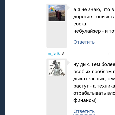
а я не знаю, что 
дорогие - они ж 
соска.
небулайзер - и то
Ответить
m_lerik
#
0
ну дык. Тем более
особых проблем п
дыхательных, тем
растут - а техник
отрабатывать вл
финансы)
Ответить