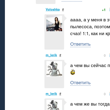
Voloshka
#
+1
аааа, а у меня в 
пылесоса, поэтому
счаз! 1:1, как ни кр
Ответить
m_lerik
#
0
а чем вы сейчас 
Ответить
m_lerik
#
0
а чем же вы тогда