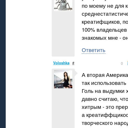
по моему не для 
среднестатистич
креатифщиков, по
100% владельцев
знакомых мне - о
Ответить
Voloshka
#
0
А вторая Америка
так использовать 
Голь на выдумки х
давно считаю, чт
хитрым - это прер
а креатиффщикоф
творческого народ