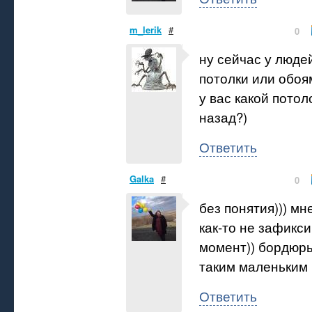
m_lerik
#
0
ну сейчас у люде
потолки или обоя
у вас какой потол
назад?)
Ответить
Galka
#
0
без понятия))) мн
как-то не зафикс
момент)) бордюры
таким маленьким 
Ответить