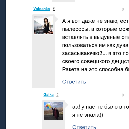
Voloshka
#
0
А я вот даже не знаю, ест
пылесосы, в которые мо
вставлять в выдувные от
пользоваться им как дува
засасываючкой... я это п
своего совеццкого деццст
Ракета на это способна б
Ответить
Galka
#
0
аа! у нас не было в 
я не знала))
Ответить