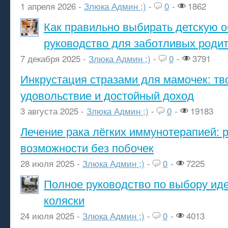
1 апреля 2026 -
Злюка Админ ;)
-
0
-
1862
Как правильно выбирать детскую о
руководство для заботливых роди
7 декабря 2025 -
Злюка Админ ;)
-
0
-
3791
Инкрустация стразами для мамочек: тв
удовольствие и достойный доход
3 августа 2025 -
Злюка Админ ;)
-
0
-
19183
Лечение рака лёгких иммунотерапией: 
возможности без побочек
28 июля 2025 -
Злюка Админ ;)
-
0
-
7225
Полное руководство по выбору ид
коляски
24 июля 2025 -
Злюка Админ ;)
-
0
-
4013