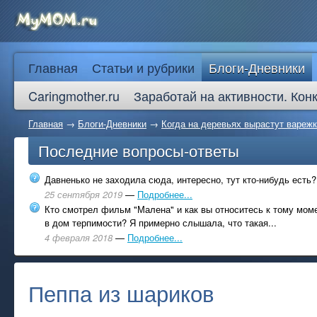
Главная
Статьи и рубрики
Блоги-Дневники
Caringmother.ru
Заработай на активности. Кон
Главная
→
Блоги-Дневники
→
Когда на деревьях вырастут вареж
Последние вопросы-ответы
Давненько не заходила сюда, интересно, тут кто-нибудь есть?
25 сентября 2019
—
Подробнее...
Кто смотрел фильм "Малена" и как вы относитесь к тому моме
в дом терпимости? Я примерно слышала, что такая...
4 февраля 2018
—
Подробнее...
Пеппа из шариков