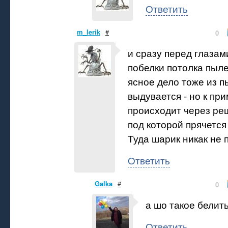
Ответить
m_lerik
#
0
и сразу перед глазам
побелки потолка пыл
ясное дело тоже из 
выдувается - но к пр
происходит через реш
под которой прячется
Туда шарик никак не 
Ответить
Galka
#
0
а шо такое белить
Ответить