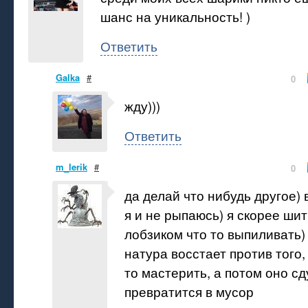
шанс на уникальность! )
Ответить
Galka
#
0
жду)))
Ответить
m_lerik
#
0
да делай что нибудь другое) 
я и не рыпаюсь) я скорее ши
лобзиком что то выпиливать)
натура восстает против того,
то мастерить, а потом оно сд
превратится в мусор