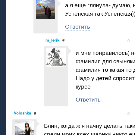
а я еще глянула- думаю, 
Успенская так Успенская)
Ответить
m_lerik
#
0
и мне понравилось) н
фамилия для свыняки)
фамилия то какая то
Надо у детей спросит
курсе
Ответить
Voloshka
#
0
Блин, когда ж я начну делать так
среди моих всех шарики никто е