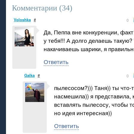
Комментарии (
34
)
Voloshka
#
0
Да, Пеппа вне конкуренции, факт!
у тебя!!! А долго делаешь такую
накачиваешь шарики, я правильн
Ответить
Galka
#
0
пылесосом?))) Таня)) ты что-т
насмешила)) я представила, 
вставлять пылесосу, чтобы т
но идея интересная))
Ответить