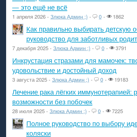
— это ещё не всё
1 апреля 2026 -
Злюка Админ ;)
-
0
-
1862
Как правильно выбирать детскую о
руководство для заботливых роди
7 декабря 2025 -
Злюка Админ ;)
-
0
-
3791
Инкрустация стразами для мамочек: тв
удовольствие и достойный доход
3 августа 2025 -
Злюка Админ ;)
-
0
-
19183
Лечение рака лёгких иммунотерапией: 
возможности без побочек
28 июля 2025 -
Злюка Админ ;)
-
0
-
7225
Полное руководство по выбору ид
коляски