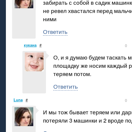
забирать с собой в садик машинк
не ревел хвастался перед мальч
ними
Ответить
кукана
#
0
О, и я думаю будем таскать 
площадку же носим каждый р
теряем потом.
Ответить
Luna
#
0
И мы тож бывает теряем или дар
потеряли 3 машинки и 2 вроде п