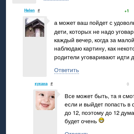
Helen
#
+1
а может ваш пойдет с удовол
дети, которых не надо угова
каждый вечер, когда за мало
наблюдаю картину, как некот
родители уговаривают идти
Ответить
кукана
#
0
Все может быть, та я смо
если и выйдет попасть в с
до 12, поэтому до 12 дум
будет очень
Ответить