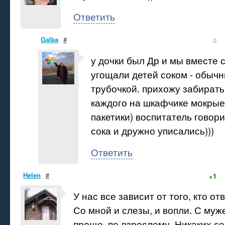
Ответить
Galka
#
0
у дочки был Др и мы вместе 
угощали детей соком - обычны
трубочкой. прихожу забирать
каждого на шкафчике мокрые
пакетики) воспитатель говори
сока и дружно уписались)))
Ответить
Helen
#
+1
У нас все зависит от того, кто от
Со мной и слезы, и вопли. С муж
проще, по-взрослому. Никаких 