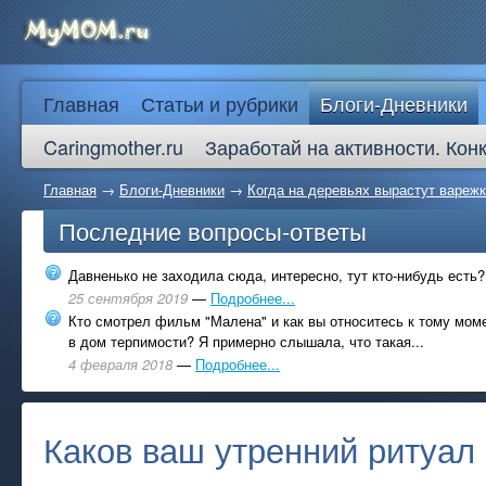
Главная
Статьи и рубрики
Блоги-Дневники
Caringmother.ru
Заработай на активности. Кон
Главная
→
Блоги-Дневники
→
Когда на деревьях вырастут вареж
Последние вопросы-ответы
Давненько не заходила сюда, интересно, тут кто-нибудь есть?
25 сентября 2019
—
Подробнее...
Кто смотрел фильм "Малена" и как вы относитесь к тому моме
в дом терпимости? Я примерно слышала, что такая...
4 февраля 2018
—
Подробнее...
Каков ваш утренний ритуал