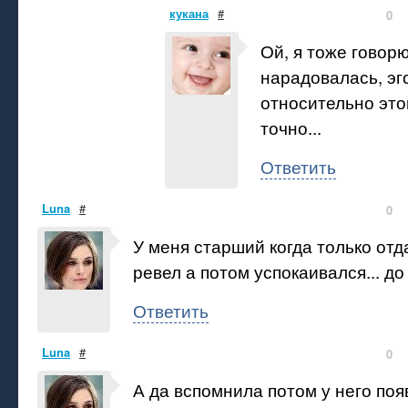
кукана
#
0
Ой, я тоже говор
нарадовалась, эг
относительно это
точно...
Ответить
Luna
#
0
У меня старший когда только отд
ревел а потом успокаивался... до
Ответить
Luna
#
0
А да вспомнила потом у него по