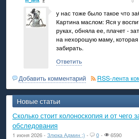
m_lerik
#
0
у нас тоже было такое что за
Картина маслом: Яся у восп
руках, обняла ее, плачет - з
на нехорошую маму, которая
забирать.
Ответить
Добавить комментарий
RSS-лента ко
Новые статьи
Сколько стоит колоноскопия и от чего з
обследования
1 июня 2026 -
Злюка Админ ;)
-
0
-
6590