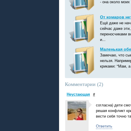
- она около моих 
От комаров не
Ещё даже не нача
сейчас даже эти
переносчиками вс
и...
Маленькая обе
Замечаю, что сы
нельзя. Например
криками: "Мам, а 
Комментарии (
2
)
Неустающая
#
согласна) дети смо
решая конфликт кри
вести себя точно та
Ответить