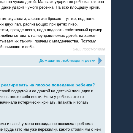
ая на чужих детей. Мальчик ударил ее ребенка, так она
о даже ударит чужого ребенка. На всю площадку крики,
ям вкусности, а фантики бросают тут же, под ноги.
и двух пап, распивающих при детях пиво.
детям, прежде всего, надо подавать собственный пример
 любим сетовать на неуправляемых детей, на хамов-
итываем их такими, причем с младенчества. Поэтому
й начинают с себя.
3485 просмотров
Домашние любимцы и детки
 реагировать на плохое поведение ребенка?
своей подругой и ее дочкой на детской площадке и
чень плохо себя вести. Если у ребенка что-то
 начинала истерически кричать, плакать и топать
амы и папы! у меня неожиданно возникла проблема -
не грудь (это мы уже пережили), как-то стоили мы с ней