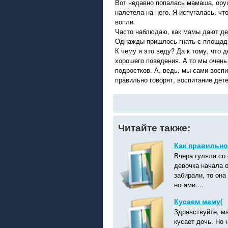
Вот недавно попалась мамаша, орущ
налетела на него. Я испугалась, чт
вопли.
Часто наблюдаю, как мамы дают дет
Однажды пришлось гнать с площадк
К чему я это веду? Да к тому, что 
хорошего поведения. А то мы очень
подростков. А, ведь, мы сами восп
правильно говорят, воспитание дете
Читайте также:
Как правильно
Вчера гуляла со 
девочка начала о
забирали, то она
ногами....
Кусаем маму(
Здравствуйте, м
кусает дочь. Но 