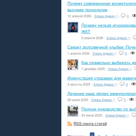
Почему современная косметологич
высокие технологии
12 апреля 2026 -
Злюка Админ ;)
-
0
-
Почему нельзя игнорироват
ЖКТ
2 апреля 2026 -
Злюка Админ ;)
-
Секрет долговечной улыбки: Поч
1 апреля 2026 -
Злюка Админ ;)
-
0
-
Как правильно выбирать де
7 декабря 2025 -
Злюка Админ ;)
-
Инкрустация стразами для мамоче
3 августа 2025 -
Злюка Админ ;)
-
0
-
Лечение рака лёгких иммунотера
28 июля 2025 -
Злюка Админ ;)
-
0
-
Полное руководство по вы
24 июля 2025 -
Злюка Админ ;)
-
RSS-лента статей