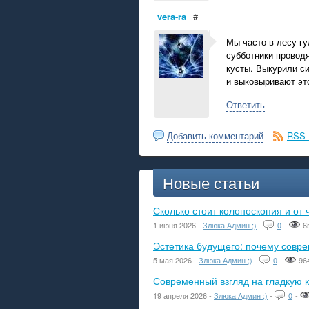
vera-ra
#
Мы часто в лесу гу
субботники проводя
кусты. Выкурили си
и выковыривают эт
Ответить
Добавить комментарий
RSS-
Новые статьи
Сколько стоит колоноскопия и от 
1 июня 2026 -
Злюка Админ ;)
-
0
-
6
Эстетика будущего: почему сов
5 мая 2026 -
Злюка Админ ;)
-
0
-
96
Современный взгляд на гладкую к
19 апреля 2026 -
Злюка Админ ;)
-
0
-