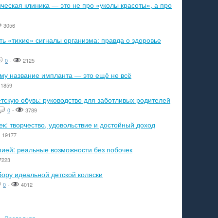
еская клиника — это не про «уколы красоты», а про
3056
ь «тихие» сигналы организма: правда о здоровье
0
-
2125
ему название импланта — это ещё не всё
1859
тскую обувь: руководство для заботливых родителей
0
-
3789
к: творчество, удовольствие и достойный доход
19177
пией: реальные возможности без побочек
7223
бору идеальной детской коляски
0
-
4012