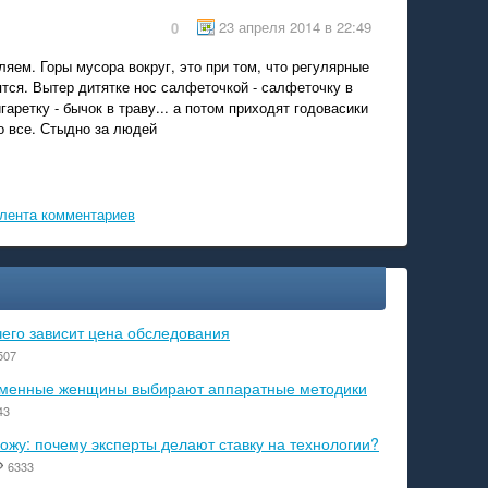
23 апреля 2014 в 22:49
0
ляем. Горы мусора вокруг, это при том, что регулярные
тся. Вытер дитятке нос салфеточкой - салфеточку в
гаретку - бычок в траву... а потом приходят годовасики
о все. Стыдно за людей
лента комментариев
чего зависит цена обследования
507
ременные женщины выбирают аппаратные методики
43
ожу: почему эксперты делают ставку на технологии?
6333