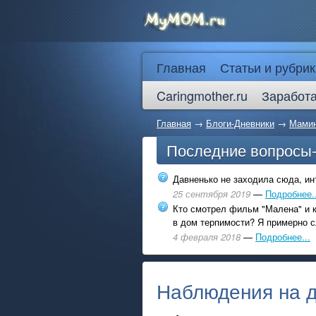
Главная
Статьи и рубрик
Caringmother.ru
Заработа
Главная
→
Блоги-Дневники
→
Мамин
Последние вопросы
Давненько не заходила сюда, инт
25 сентября 2019
—
Подробнее..
Кто смотрел фильм "Малена" и к
в дом терпимости? Я примерно с
4 февраля 2018
—
Подробнее...
Наблюдения на д