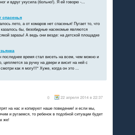
ног и вдруг укусила (больно!). Я ей говорю -...
т спасенья
лось лето, а от комаров нет спасенья! Пугает то, что
, казалось бы, безобидные насекомые являются
якой заразы! А ведь они везде: на детской площадке
зьянка
н последнее время стал висеть на всем, чем можно и
, цепляется за ручку на двери и висит на ней с
смотри как я могу!!!" Хуже, когда он это ...
22 апреля 2014 в 22:37
0
трят на нас и копируют наше поведение! и если мы,
чим и ругаемся, то ребенок в подобной ситуации будет
к же!