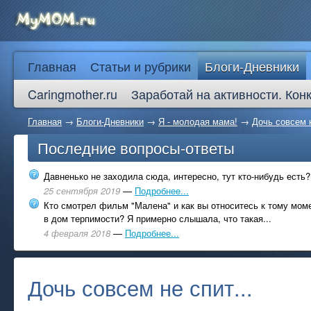
Главная
Статьи и рубрики
Блоги-Дневники
Caringmother.ru
Заработай на активности. Кон
Главная
→
Блоги-Дневники
→
Я - молодая мама!
→
Дочь совсем н
Последние вопросы-ответы
Давненько не заходила сюда, интересно, тут кто-нибудь есть?
25 сентября 2019
—
Подробнее...
Кто смотрел фильм "Малена" и как вы относитесь к тому моме
в дом терпимости? Я примерно слышала, что такая...
4 февраля 2018
—
Подробнее...
Дочь совсем не спит...