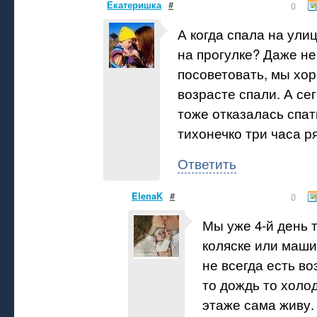
Екатеришка
#
0
А когда спала на улиц
на прогулке? Даже не
посоветовать, мы хо
возрасте спали. А се
тоже отказалась спат
тихонечко три часа р
Ответить
ElenaK
#
0
Мы уже 4-й день т
коляске или маши
не всегда есть во
то дождь то холод
этаже сама живу.