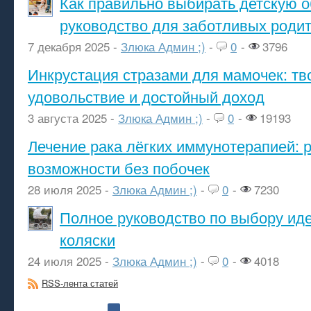
Как правильно выбирать детскую о
руководство для заботливых роди
7 декабря 2025 -
Злюка Админ ;)
-
0
-
3796
Инкрустация стразами для мамочек: тв
удовольствие и достойный доход
3 августа 2025 -
Злюка Админ ;)
-
0
-
19193
Лечение рака лёгких иммунотерапией: 
возможности без побочек
28 июля 2025 -
Злюка Админ ;)
-
0
-
7230
Полное руководство по выбору ид
коляски
24 июля 2025 -
Злюка Админ ;)
-
0
-
4018
RSS-лента статей