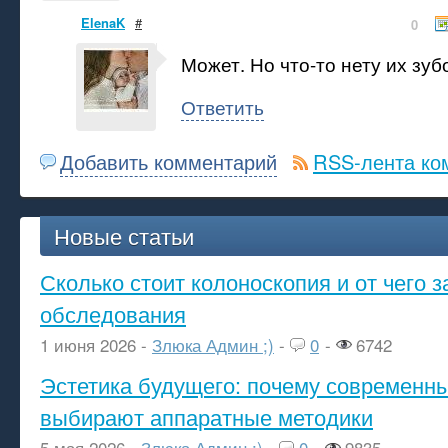
ElenaK
#
0
Может. Но что-то нету их зубо
Ответить
Добавить комментарий
RSS-лента ко
Новые статьи
Сколько стоит колоноскопия и от чего з
обследования
1 июня 2026 -
Злюка Админ ;)
-
0
-
6742
Эстетика будущего: почему современ
выбирают аппаратные методики
5 мая 2026 -
Злюка Админ ;)
-
0
-
9835