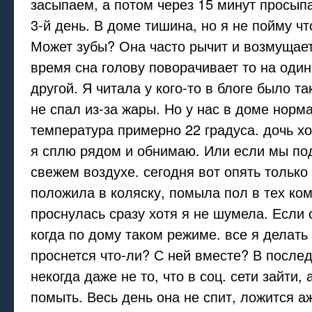
засыпаем, а потом через 15 минут просыпа
3-й день. В доме тишина, но я не пойму чт
Может зубы? Она часто рычит и возмущает
время сна голову поворачивает то на один 
другой. Я читала у кого-то в блоге было та
не спал из-за жары. Но у нас в доме норм
температура примерно 22 градуса. дочь х
я сплю рядом и обнимаю. Или если мы под
свежем воздухе. сегодня вот опять только
положила в коляску, помыла пол в тех ком
проснулась сразу хотя я не шумела. Если с
когда по дому таком режиме. все я делать 
проснется что-ли? С ней вместе? В после
некогда даже не то, что в соц. сети зайти,
помыть. Весь день она не спит, ложится аж