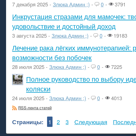
7 декабря 2025 -
Злюка Админ ;)
-
0
-
3791
Инкрустация стразами для мамочек: тв
удовольствие и достойный доход
3 августа 2025 -
Злюка Админ ;)
-
0
-
19183
Лечение рака лёгких иммунотерапией: 
возможности без побочек
28 июля 2025 -
Злюка Админ ;)
-
0
-
7225
Полное руководство по выбору ид
коляски
24 июля 2025 -
Злюка Админ ;)
-
0
-
4013
RSS-лента статей
Страницы:
1
2
3
Следующая
Послед