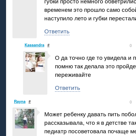
губки просто немного обветрилис
временем это прошло само собой.
наступило лето и губки перестал
Ответить
Kassandra
#
0
О да точно где то увидела и 
помню так делала это пройде
переживайте
Ответить
Rayna
#
0
Может ребенку давать пить поб
рассказывала, что я в детстве та
педиатр посоветовала почаще м