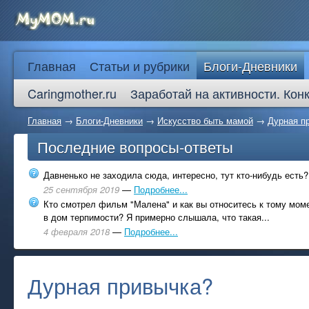
Главная
Статьи и рубрики
Блоги-Дневники
Caringmother.ru
Заработай на активности. Кон
Главная
→
Блоги-Дневники
→
Искусство быть мамой
→
Дурная п
Последние вопросы-ответы
Давненько не заходила сюда, интересно, тут кто-нибудь есть?
25 сентября 2019
—
Подробнее...
Кто смотрел фильм "Малена" и как вы относитесь к тому моме
в дом терпимости? Я примерно слышала, что такая...
4 февраля 2018
—
Подробнее...
Дурная привычка?