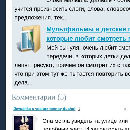
учится произносить слоги, слова, словосо
предложения, тек...
Мультфильмы и детские 
которые любит смотреть 
Мой сынуля, очень любит смот
передачи, в которых детки де
лепят, рисуют, причем он смотрит их с та
что при этом тут же пытается повторить вс
дела...
Комментарии (
5
)
Devushka s vostorzhennoy dushoi
#
0
Она могла увидеть на улице или
подобныи жест. И заповторять его