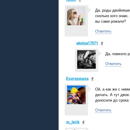
Да, роды двойняшек
сколько кого знаю,
вы сами рожали?
Ответить
skelpa17071
#
Да, повезло 
Ответить
Екатеришка
#
Ой, а как же с ними
делать. А тут двое
доносили до срока 
Ответить
m_lerik
#