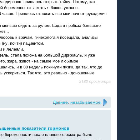
мандировок- пришлось открыть тайну. Потому, как
й беременности -летать я боюсь ужасно.
8 часов. Пришлось отложить все мои ночные рукоделия
 и меньше сидеть за рулем. Езда в пробках большого
ет...
елюбовь к врачам, гинеколога я посещала, анализы
(ну, почти) пациентом.
и и лелеяли.
едель, стала похожа на большой дирижабль, и уже
ето, жара, живот - на самое мое любимое
ались, и в 38 недель покинули пузик, да так, что до
ь ускориться. Так что, это реально - доношенные
3182 просмотра
Давнее, незабываемое
вышенные показатели гормонов
це беременности после планового осмотра было