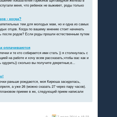
ышение показателей гормонов щитовидной железы в
испугали меня, что ребенок не выживет, роды только
ов - когда?
епетильных тем для молодых мам, но и одна из самых
дых отцов. Когда по вашему мнению стоит начинать
ь после родов? Если роды прошли естественным путем
ак оплачиваются
чки и те кто собирается ими стать )) я столкнулась с
цией на работе и хочу всем рассказать,чтобы вас как и
 одурить)) сколько вы получите декретные,е...
о!
очки раньше рождаются, моя Кирюша засиделась,
апреля, а уже 26 (можно сказать 27 через пару часов).
 плановом приеме в жк, следующий прием написали
7 июля 2014 в 15:23
0