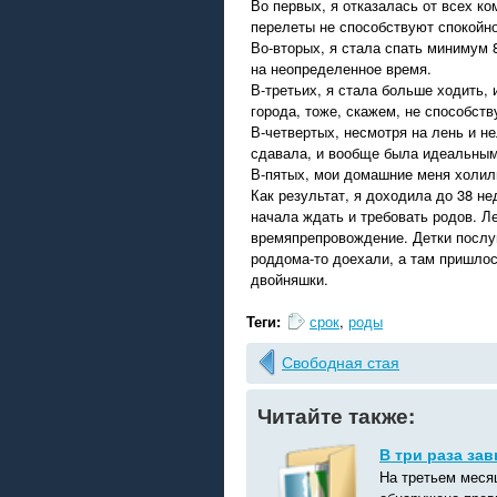
Во первых, я отказалась от всех ко
перелеты не способствуют спокойно
Во-вторых, я стала спать минимум 
на неопределенное время.
В-третьих, я стала больше ходить,
города, тоже, скажем, не способству
В-четвертых, несмотря на лень и н
сдавала, и вообще была идеальным 
В-пятых, мои домашние меня холил
Как результат, я доходила до 38 н
начала ждать и требовать родов. Л
времяпрепровождение. Детки послуш
роддома-то доехали, а там пришлос
двойняшки.
Теги:
срок
,
роды
Свободная стая
Читайте также:
В три раза за
На третьем меся