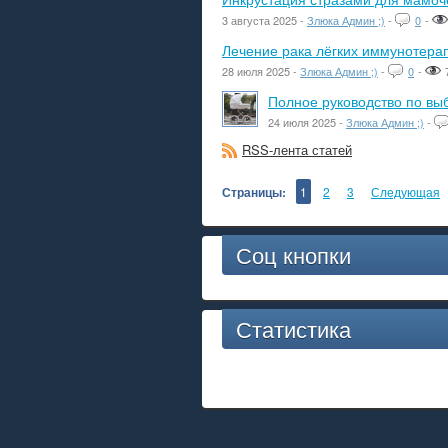
3 августа 2025 -
Злюка Админ ;)
-
0
-
Лечение рака лёгких иммунотера
28 июля 2025 -
Злюка Админ ;)
-
0
-
Полное руководство по вы
24 июля 2025 -
Злюка Админ ;)
-
RSS-лента статей
Страницы:
1
2
3
Следующая
Соц кнопки
Статистика