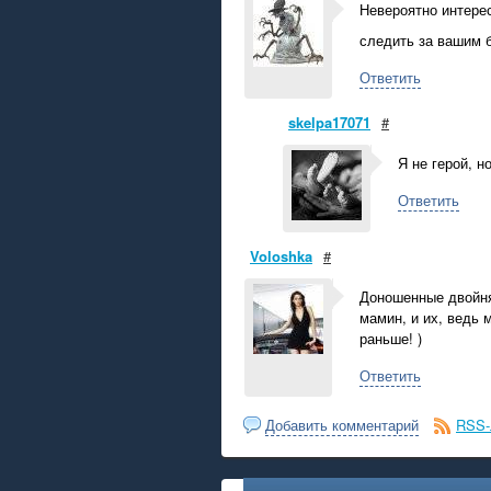
Невероятно интерес
следить за вашим 
Ответить
skelpa17071
#
Я не герой, н
Ответить
Voloshka
#
Доношенные двойняш
мамин, и их, ведь 
раньше! )
Ответить
Добавить комментарий
RSS-