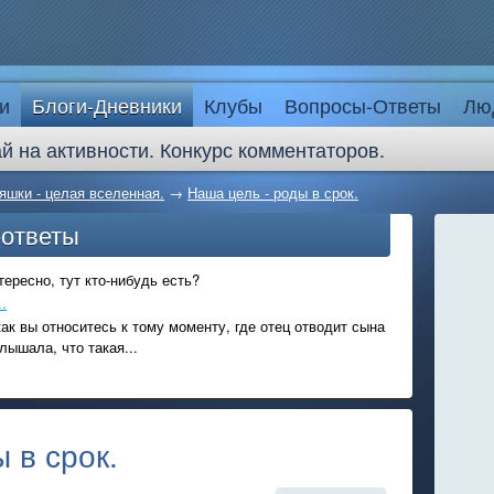
и
Блоги-Дневники
Клубы
Вопросы-Ответы
Лю
й на активности. Конкурс комментаторов.
яшки - целая вселенная.
→
Наша цель - роды в срок.
-ответы
ересно, тут кто-нибудь есть?
.
ак вы относитесь к тому моменту, где отец отводит сына
лышала, что такая...
 в срок.