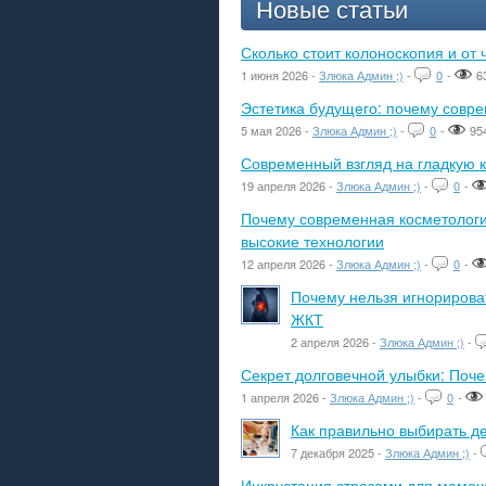
Новые статьи
Сколько стоит колоноскопия и от 
1 июня 2026 -
Злюка Админ ;)
-
0
-
6
Эстетика будущего: почему сов
5 мая 2026 -
Злюка Админ ;)
-
0
-
95
Современный взгляд на гладкую к
19 апреля 2026 -
Злюка Админ ;)
-
0
-
Почему современная косметологич
высокие технологии
12 апреля 2026 -
Злюка Админ ;)
-
0
-
Почему нельзя игнорироват
ЖКТ
2 апреля 2026 -
Злюка Админ ;)
-
Секрет долговечной улыбки: Поч
1 апреля 2026 -
Злюка Админ ;)
-
0
-
Как правильно выбирать де
7 декабря 2025 -
Злюка Админ ;)
-
Инкрустация стразами для мамоче