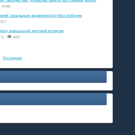
19160
пией: реальные возможности без побочек
7217
бору идеальной детской коляски
0
-
4007
Последняя