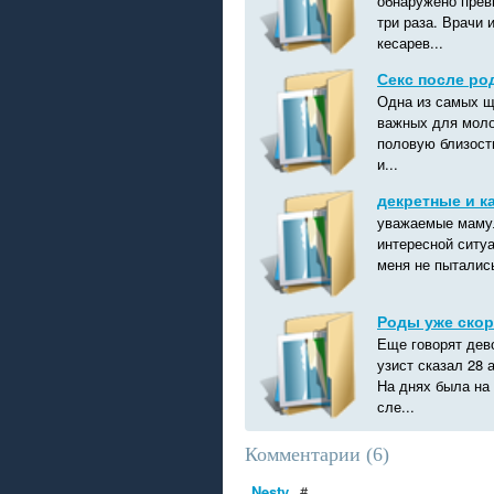
обнаружено прев
три раза. Врачи 
кесарев...
Секс после род
Одна из самых щ
важных для моло
половую близост
и...
декретные и к
уважаемые мамуле
интересной ситуа
меня не пытались
Роды уже скор
Еще говорят дев
узист сказал 28 
На днях была на
сле...
Комментарии (
6
)
Nesty
#