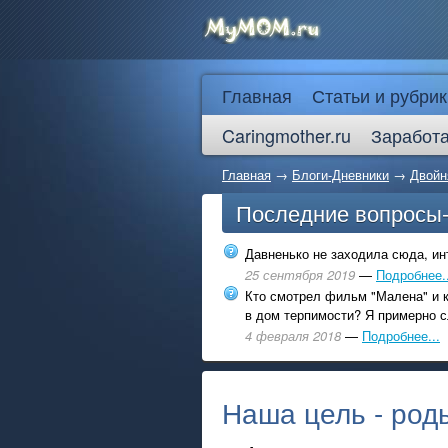
Главная
Статьи и рубрик
Caringmother.ru
Заработа
Главная
→
Блоги-Дневники
→
Двойн
Последние вопросы
Давненько не заходила сюда, инт
25 сентября 2019
—
Подробнее..
Кто смотрел фильм "Малена" и к
в дом терпимости? Я примерно с
4 февраля 2018
—
Подробнее...
Наша цель - роды