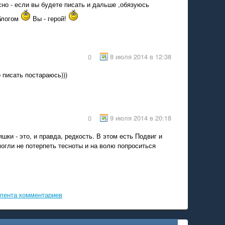
но - если вы будете писать и дальше ,обязуюсь
блогом
Вы - герой!
8 июля 2014 в 12:38
0
о писать постараюсь)))
9 июля 2014 в 20:18
0
ки - это, и правда, редкость. В этом есть Подвиг и
могли не потерпеть тесноты и на волю попроситься
лента комментариев