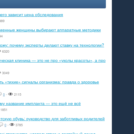
чего зависит цена обследования
389
ременные женщины выбирают аппаратные методики
44
ожу: почему эксперты делают ставку на технологии?
6320
еская клиника — это не про «уколы красоты», а про
3049
ь «тихие» сигналы организма: правда о здоровье
0
-
2115
ему название импланта — это ещё не всё
1851
тскую обувь: руководство для заботливых родителей
0
-
3785
к: творчество, удовольствие и достойный доход