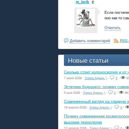
m_lerik
#
Если постепе
оно как-то са
Ответить
Добавить комментарий
RSS-
Новые статьи
Сколько стоит колоноскопия и от 
1 июня 2026 -
Злюка Админ ;)
-
0
-
6
Эстетика будущего: почему сов
5 мая 2026 -
Злюка Админ ;)
-
0
-
96
Современный взгляд на гладкую к
19 апреля 2026 -
Злюка Админ ;)
-
0
-
Почему современная косметологич
высокие технологии
12 апреля 2026 -
Злюка Админ ;)
-
0
-