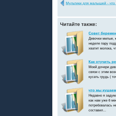
Мультики для малышей - что 
Читайте также:
Совет береме
Девочки милые, 
неделе пару подр
хватит молока, ч
Как отучить ре
Моей дочери дев
связи с этим воз
кусать грудь ( т
что мы кушае
Недавно я задума
как нам уже 6 ме
потребовалась не
составил...