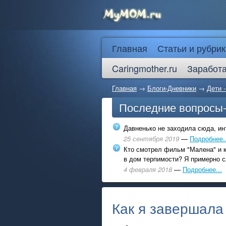
Главная
Статьи и рубрик
Caringmother.ru
Заработа
Главная
→
Блоги-Дневники
→
Дети 
Последние вопросы
Давненько не заходила сюда, инт
25 сентября 2019
—
Подробнее..
Кто смотрел фильм "Малена" и к
в дом терпимости? Я примерно с
4 февраля 2018
—
Подробнее...
Как я завершала