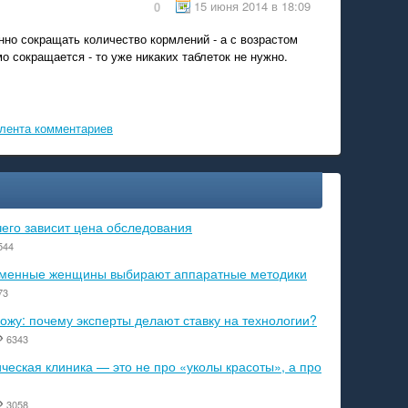
15 июня 2014 в 18:09
0
нно сокращать количество кормлений - а с возрастом
мо сокращается - то уже никаких таблеток не нужно.
лента комментариев
чего зависит цена обследования
544
ременные женщины выбирают аппаратные методики
73
ожу: почему эксперты делают ставку на технологии?
6343
еская клиника — это не про «уколы красоты», а про
3058