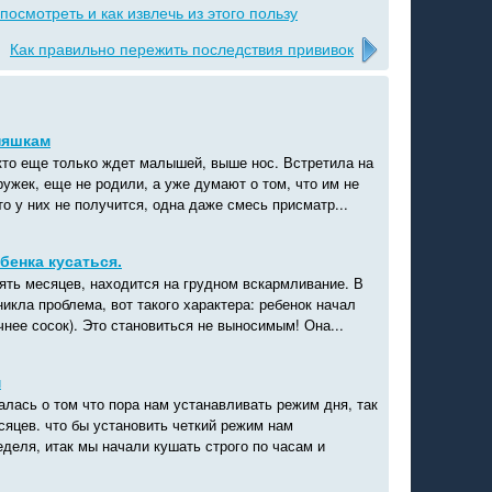
посмотреть и как извлечь из этого пользу
Как правильно пережить последствия прививок
няшкам
кто еще только ждет малышей, выше нос. Встретила на
ужек, еще не родили, а уже думают о том, что им не
то у них не получится, одна даже смесь присматр...
бенка кусаться.
ять месяцев, находится на грудном вскармливание. В
никла проблема, вот такого характера: ребенок начал
очнее сосок). Это становиться не выносимым! Она...
м
лась о том что пора нам устанавливать режим дня, так
сяцев. что бы установить четкий режим нам
деля, итак мы начали кушать строго по часам и