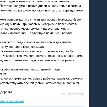
шать грудное молоко, сколько играть, я решила
 Постепенное уменьшение дневных кормлений и замена
 количество грудного молока - приток стал гораздо реже
.
жем решили делать спустя три месяца (малышке было
ьно одну ночь - три часовых истерики с перерывом в
 знаю, периодически думали на все плюнуть и
 сделали правильно. Следующие ночи были вполне
 закрытом боди с высоким воротом и длинными
то буквально с меня снимала.
 я категорически отказалась. С первого же дня без
. Немного ограничивала себя в питье, но без фанатизма.
едели. Сцеживала грудь вначале всего три раза и то
окойно воспринимал вид открытой груди.
ожет.
удное вскармливание, если у ребенка прививка, режутся
айтесь отлучать весной (самый оптимальный вариант)
здоровья!!!
3353 просмотра
е вскармливание