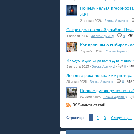
Почему нельзя игнорироват
ЖКТ
2 апреля 2026 -
Злюка Админ ;)
-
Секрет долговечной улыбки: Поч
1 апреля 2026 -
Злюка Админ ;)
-
0
-
Как правильно выбирать де
7 декабря 2025 -
Злюка Админ ;)
-
Инкрустация стразами для мамоче
3 августа 2025 -
Злюка Админ ;)
-
0
-
Лечение рака лёгких иммунотера
28 июля 2025 -
Злюка Админ ;)
-
0
-
Полное руководство по вы
24 июля 2025 -
Злюка Админ ;)
-
RSS-лента статей
Страницы:
1
2
3
Следующая