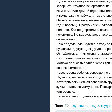
года и она стала уже не столько ку
завершать грудное вскармливание.
их играми или другой едой, снизила
и грудь уже не набухала так сильно
Окончательное завершение мы с му
год и восемь). Промучились буквал
полчаса. Как продержались сама не
покормить. Но как оказалось, все
спокойными.
Всю следующую неделю я ходила в
рукавами: другую одежду доча прос
От таблеток для угнетения лактации
кормления пила на ночь чай с мятой
Молоко полностью ушло через три н
совсем немного.
Через месяц ребенок совершенно сп
Надеюсь, что мой опыт кому-то пом
Категорически нельзя завершать гр
зубки, ослаблен иммунитет. Постар
или осенью.
Легкого всем отлучения и крепкого 
Теги:
отлучение от груди
,
грудно