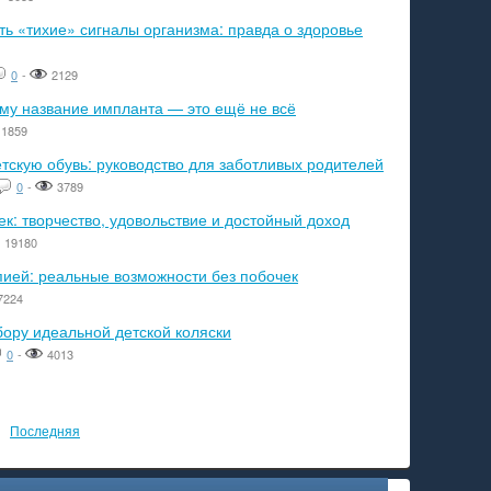
ь «тихие» сигналы организма: правда о здоровье
0
-
2129
ему название импланта — это ещё не всё
1859
тскую обувь: руководство для заботливых родителей
0
-
3789
к: творчество, удовольствие и достойный доход
19180
пией: реальные возможности без побочек
7224
бору идеальной детской коляски
0
-
4013
Последняя