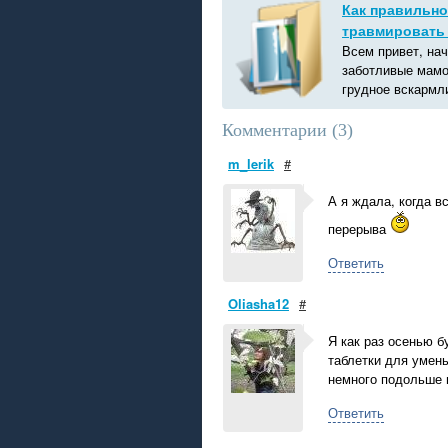
Как правильно
травмировать
Всем привет, нач
заботливые мамо
грудное вскармли
Комментарии (
3
)
m_lerik
#
А я ждала, когда в
перерыва
Ответить
Oliasha12
#
Я как раз осенью бу
таблетки для умень
немного подольше 
Ответить