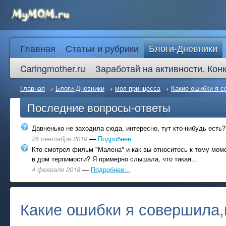
Главная
Статьи и рубрики
Блоги-Дневники
Caringmother.ru
Заработай на активности. Кон
Главная
→
Блоги-Дневники
→
моя принцесса
→
Какие ошибки я с
Последние вопросы-ответы
Давненько не заходила сюда, интересно, тут кто-нибудь есть?
25 сентября 2019
—
Подробнее...
Кто смотрел фильм "Малена" и как вы относитесь к тому моме
в дом терпимости? Я примерно слышала, что такая...
4 февраля 2018
—
Подробнее...
Какие ошибки я совершила,