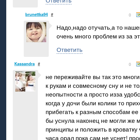
brunettka94
#
0
Надо,надо отучать,а то наше
очень много проблем из за эт
Ответить
Kassandra
#
0
не переживайте вы так это многи
к рукам и совмесному сну и не то
неопытности а просто изза удоб
когда у дочи были колики то при
прибегать к разным способам ее
бы уснула наконец не могли же 
принципы и положить в кроватку 
часа орал пока сам не уснет! пр