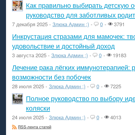
Как правильно выбирать детскую о
руководство для заботливых роди
7 декабря 2025 -
Злюка Админ ;)
-
0
-
3791
Инкрустация стразами для мамочек: тв
удовольствие и достойный доход
3 августа 2025 -
Злюка Админ ;)
-
0
-
19183
Лечение рака лёгких иммунотерапией: 
возможности без побочек
28 июля 2025 -
Злюка Админ ;)
-
0
-
7225
Полное руководство по выбору ид
коляски
24 июля 2025 -
Злюка Админ ;)
-
0
-
4013
RSS-лента статей