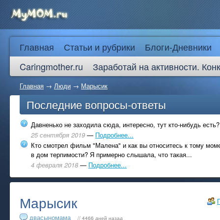
Главная
Статьи и рубрики
Блоги-Дневники
Caringmother.ru
Заработай на активности. Кон
Главная
→
Люди
→
Марысик
Последние вопросы-ответы
Давненько не заходила сюда, интересно, тут кто-нибудь есть?
25 сентября 2019
—
Подробнее...
Кто смотрел фильм "Малена" и как вы относитесь к тому моме
в дом терпимости? Я примерно слышала, что такая...
4 февраля 2018
—
Подробнее...
Марысик
двасыномама
// 4466 дней назад