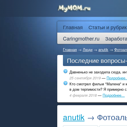
Главная
Статьи и рубрик
Caringmother.ru
Заработа
Главная
→
Люди
→
anutik
→
Фотоа
Последние вопросы
Давненько не заходила сюда, инт
25 сентября 2019
—
Подробнее..
Кто смотрел фильм "Малена" и к
в дом терпимости? Я примерно с
4 февраля 2018
—
Подробнее...
anutik
→ Фотоаль