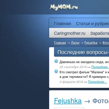
Главная
Статьи и рубрик
Caringmother.ru
Заработа
Главная
→
Люди
→
Fejushka
→
Фот
Последние вопросы
Давненько не заходила сюда, инт
25 сентября 2019
—
Подробнее..
Кто смотрел фильм "Малена" и к
в дом терпимости? Я примерно с
4 февраля 2018
—
Подробнее...
Fejushka
→ Фотоа