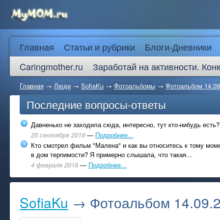
Главная
Статьи и рубрики
Блоги-Дневники
Caringmother.ru
Заработай на активности. Кон
Главная
→
Люди
→
SofiaKu
→
Фотоальбомы
→
Фотоальбом 14.09
Последние вопросы-ответы
Давненько не заходила сюда, интересно, тут кто-нибудь есть?
25 сентября 2019
—
Подробнее...
Кто смотрел фильм "Малена" и как вы относитесь к тому моме
в дом терпимости? Я примерно слышала, что такая...
4 февраля 2018
—
Подробнее...
SofiaKu
→ Фотоальбом 14.09.