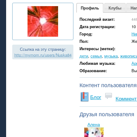
Профиль
Клубы
На
Последний визит:
44
Дата регистрации:
10
Город:
Ни
Пол:
Же
Интересы (метки):
Ссылка на эту страницу:
http://mymom.ru/users/Nuska84
дети
,
семья
,
музыка
,
живопис
Любимая музыка:
Ар
Образование:
Вы
Контент пользователя
Блог
Коммент
Друзья пользователя
Алена