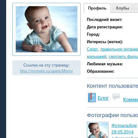
Профиль
Клубы
Последний визит:
Дата регистрации:
Город:
Интересы (метки):
Спорт
,
правильное питани
малышкей
,
смотреть филь
Любимая музыка:
Ссылка на эту страницу:
http://mymom.ru/users/Momy
Образование:
Контент пользоват
Блог
Комм
Фотографии польз
Фотоальбом
29.05.2014
1 фотография