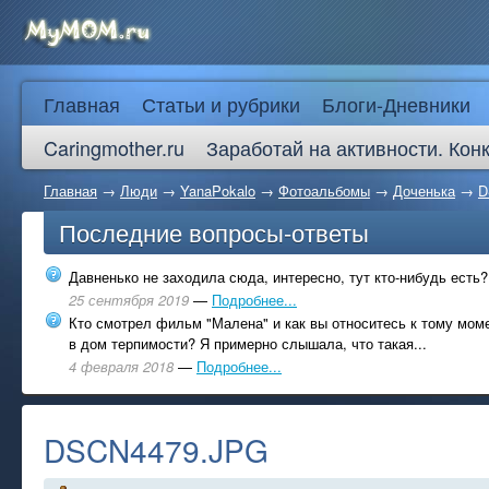
Главная
Статьи и рубрики
Блоги-Дневники
Caringmother.ru
Заработай на активности. Кон
Главная
→
Люди
→
YanaPokаlo
→
Фотоальбомы
→
Доченька
→
D
Последние вопросы-ответы
Давненько не заходила сюда, интересно, тут кто-нибудь есть?
25 сентября 2019
—
Подробнее...
Кто смотрел фильм "Малена" и как вы относитесь к тому моме
в дом терпимости? Я примерно слышала, что такая...
4 февраля 2018
—
Подробнее...
DSCN4479.JPG