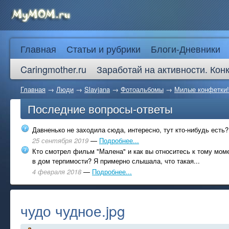
Главная
Статьи и рубрики
Блоги-Дневники
Caringmother.ru
Заработай на активности. Кон
Главная
→
Люди
→
Slavjana
→
Фотоальбомы
→
Милые конфетки!!!
Последние вопросы-ответы
Давненько не заходила сюда, интересно, тут кто-нибудь есть?
25 сентября 2019
—
Подробнее...
Кто смотрел фильм "Малена" и как вы относитесь к тому моме
в дом терпимости? Я примерно слышала, что такая...
4 февраля 2018
—
Подробнее...
чудо чудное.jpg