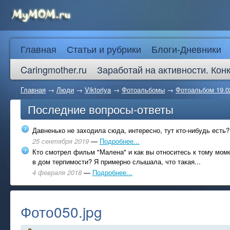
Главная
Статьи и рубрики
Блоги-Дневники
Caringmother.ru
Заработай на активности. Кон
Главная
→
Люди
→
Viktoriya
→
Фотоальбомы
→
Фотоальбом 19.0
Последние вопросы-ответы
Давненько не заходила сюда, интересно, тут кто-нибудь есть?
25 сентября 2019
—
Подробнее...
Кто смотрел фильм "Малена" и как вы относитесь к тому моме
в дом терпимости? Я примерно слышала, что такая...
4 февраля 2018
—
Подробнее...
Фото050.jpg