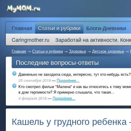
Главная
Статьи и рубрики
Блоги-Дневники
Caringmother.ru
Заработай на активности. Кон
Главная
→
Статьи и рубрики
→
Здоровье
→
Детское здоровье
→
Последние вопросы-ответы
Давненько не заходила сюда, интересно, тут кто-нибудь есть?
25 сентября 2019
—
Подробнее...
Кто смотрел фильм "Малена" и как вы относитесь к тому моме
в дом терпимости? Я примерно слышала, что такая...
4 февраля 2018
—
Подробнее...
Кашель у грудного ребенка 