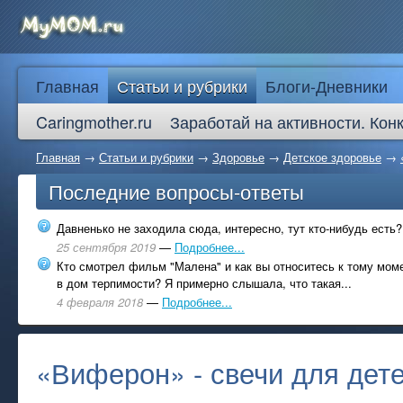
Главная
Статьи и рубрики
Блоги-Дневники
Caringmother.ru
Заработай на активности. Кон
Главная
→
Статьи и рубрики
→
Здоровье
→
Детское здоровье
→
Последние вопросы-ответы
Давненько не заходила сюда, интересно, тут кто-нибудь есть?
25 сентября 2019
—
Подробнее...
Кто смотрел фильм "Малена" и как вы относитесь к тому моме
в дом терпимости? Я примерно слышала, что такая...
4 февраля 2018
—
Подробнее...
«Виферон» - свечи для дете