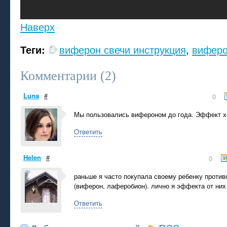
Наверх
Теги:
виферон свечи инструкция
,
виферо
Комментарии (
2
)
Luna
#
0
Мы пользовались вифероном до года. Эффект х
Ответить
Helen
#
0
раньше я часто покупала своему ребенку проти
(виферон, лаферобион). лично я эффекта от них
Ответить