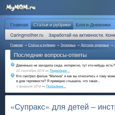
Главная
Статьи и рубрики
Блоги-Дневники
Caringmother.ru
Заработай на активности. Кон
Главная
→
Статьи и рубрики
→
Здоровье
→
Детское здоровье
→
Последние вопросы-ответы
Давненько не заходила сюда, интересно, тут кто-нибудь есть?
25 сентября 2019
—
Подробнее...
Кто смотрел фильм "Малена" и как вы относитесь к тому моме
в дом терпимости? Я примерно слышала, что такая...
4 февраля 2018
—
Подробнее...
«Супракс» для детей – инст