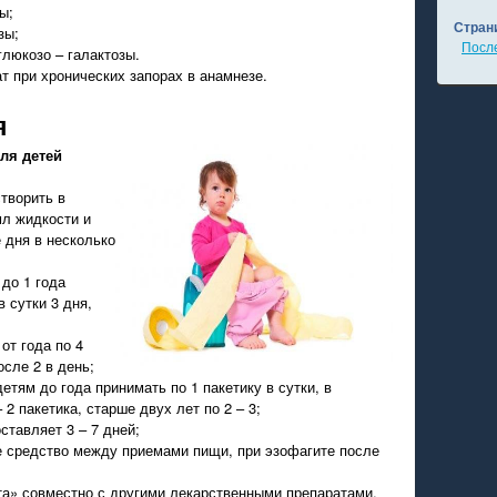
ы;
Стран
зы;
Посл
люкозо – галактозы.
т при хронических запорах в анамнезе.
я
ля детей
творить в
мл жидкости и
 дня в несколько
 до 1 года
в сутки 3 дня,
от года по 4
осле 2 в день;
етям до года принимать по 1 пакетику в сутки, в
– 2 пакетика, старше двух лет по 2 – 3;
ставляет 3 – 7 дней;
е средство между приемами пищи, при эзофагите после
а» совместно с другими лекарственными препаратами,