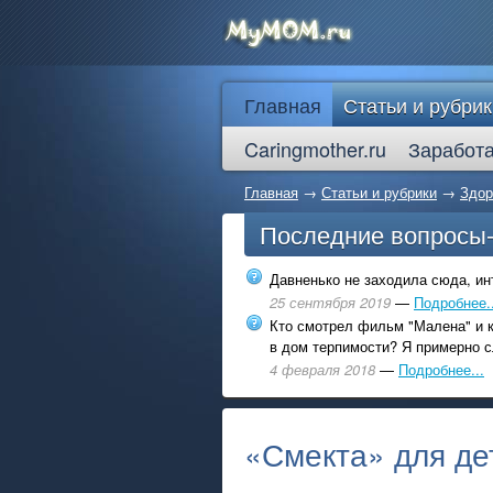
Главная
Статьи и рубрик
Caringmother.ru
Заработа
Главная
→
Статьи и рубрики
→
Здор
Последние вопросы
Давненько не заходила сюда, инт
25 сентября 2019
—
Подробнее..
Кто смотрел фильм "Малена" и к
в дом терпимости? Я примерно с
4 февраля 2018
—
Подробнее...
«Смекта» для дет