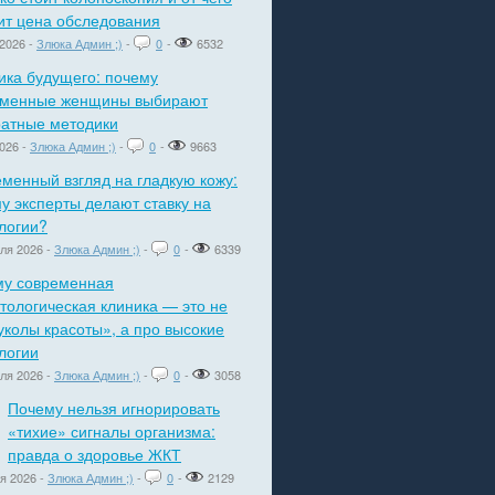
ит цена обследования
2026 -
Злюка Админ ;)
-
0
-
6532
ика будущего: почему
еменные женщины выбирают
атные методики
026 -
Злюка Админ ;)
-
0
-
9663
менный взгляд на гладкую кожу:
у эксперты делают ставку на
логии?
ля 2026 -
Злюка Админ ;)
-
0
-
6339
му современная
тологическая клиника — это не
уколы красоты», а про высокие
логии
ля 2026 -
Злюка Админ ;)
-
0
-
3058
Почему нельзя игнорировать
«тихие» сигналы организма:
правда о здоровье ЖКТ
я 2026 -
Злюка Админ ;)
-
0
-
2129