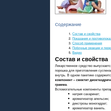
Содержание
Состав и свойства
Показания и противопока
Способ применения
Побочные реакции и пере
Видео
Состав и свойства
Лекарственное средство выпускает
порошка для приготовления суспенз
внутрь. В одном пакетике содержит
компонент – смектит диоктаэдриче
грамма
.
Вспомогательные компоненты препа
натрия сахаринат;
ароматизатор апельсин;
декстрозы моногидрат;
ароматизатор ваниль.