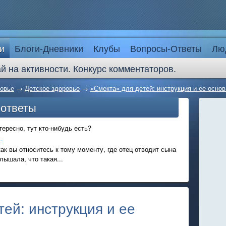
и
Блоги-Дневники
Клубы
Вопросы-Ответы
Лю
й на активности. Конкурс комментаторов.
овье
→
Детское здоровье
→
«Смекта» для детей: инструкция и ее осн
-ответы
ересно, тут кто-нибудь есть?
.
ак вы относитесь к тому моменту, где отец отводит сына
лышала, что такая...
ей: инструкция и ее