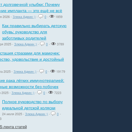
т долговечной улыбки: Почему
ние импланта — это ещё не всё
я 2026 -
Злюка Админ ;)
-
0
-
1859
Как правильно выбирать детскую
обувь: руководство для
заботливых родителей
ря 2025 -
Злюка Админ ;)
-
0
-
3789
стация стразами для мамочек:
ество, удовольствие и достойный
та 2025 -
Злюка Админ ;)
-
0
-
19179
ие рака лёгких иммунотерапией:
ные возможности без побочек
 2025 -
Злюка Админ ;)
-
0
-
7223
Полное руководство по выбору
идеальной детской коляски
24 июля 2025 -
Злюка Админ ;)
-
0
-
3
S-лента статей