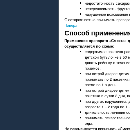
недостаточность сахараз
непереносимость фрукто
нарушенное всасывание г
С осторожностью принимать препара
Наверх
Способ применени
Применение препарата «Смекта» д
осуществляется по схеме
:
содержимое пакетика рас
детской бутылочке в 50 
давать ребенку в течение
приемов;
при острой диарее детям
принимать по 2 пакетика 
после по 1 в день;
при острой диарее детям 
пакетика в сутки 3 дня, п
при других нарушениях, д
возрасте 1 – 2 года по 1 
длительность лечения со
принимать лекарственно
еды.
Не рекомендуется принимать «Смект