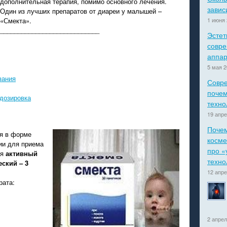
дополнительная терапия, помимо основного лечения.
завис
Один из лучших препаратов от диареи у малышей –
«Смекта».
1 июня 
____________________________
Эстет
совр
аппар
5 мая 2
зания
Совре
почем
дозировка
техно
19 апре
Поче
ся в форме
косме
ии для приема
про «
ся
активный
техно
ский – 3
12 апре
рата:
2 апрел