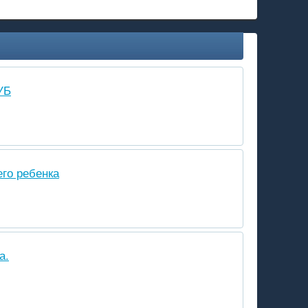
УБ
го ребенка
а.