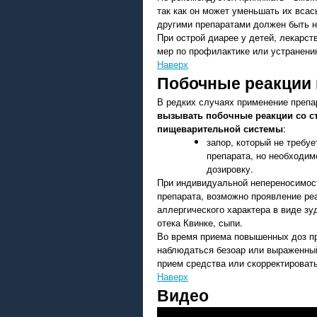
так как он может уменьшать их вса
другими препаратами должен быть не
При острой диарее у детей, лекарс
мер по профилактике или устранени
Наверх
Побочные реакции 
В редких случаях применение преп
вызывать побочные реакции со с
пищеварительной системы
:
запор, который не требу
препарата, но необходим
дозировку.
При индивидуальной непереносимос
препарата, возможно проявление ре
аллергического характера в виде зу
отека Квинке, сыпи.
Во время приема повышенных доз п
наблюдаться безоар или выраженный
прием средства или скорректировать
Наверх
Видео