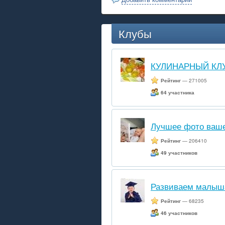
Клубы
КУЛИНАРНЫЙ КЛ
Рейтинг
— 271005
64 участника
Лучшее фото ваше
Рейтинг
— 206410
49 участников
Развиваем малыш
Рейтинг
— 68235
46 участников