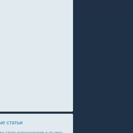
е статьи
ко стоит колоноскопия и от чего