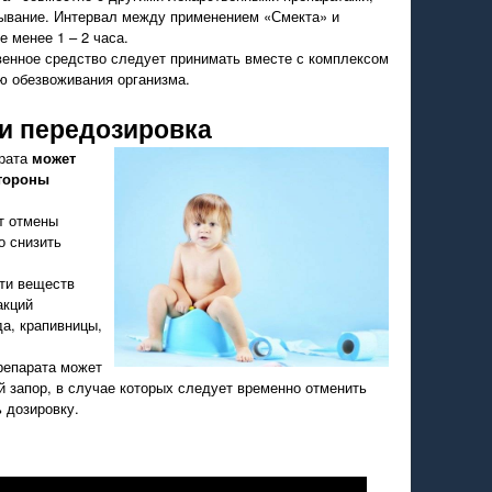
сывание. Интервал между применением «Смекта» и
 менее 1 – 2 часа.
твенное средство следует принимать вместе с комплексом
ю обезвоживания организма.
и передозировка
арата
может
тороны
ет отмены
о снизить
ти веществ
акций
да, крапивницы,
репарата может
 запор, в случае которых следует временно отменить
 дозировку.