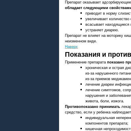
Препарат оказывает адсорбирующее
обладает следующими свойствам
приводит в норму слизис
увеличивает количество 
всасывает находящиеся 
устраняет диарею.
Препарат не влияет на моторику киш
неизменном виде.
Наверх
Показания и проти
Применение препарата
показано пр
хроническая и острая диа
из-за нарушенного питан
из-за приемов медикамен
лечение диареи инфекцио
лечение симптомов, со
нарушения и заболевани
живота, боли, изжога.
Противопоказано принимать
лекар
средство, если у ребенка наблюдает
индивидуальная неперен
компонентов препарата;
кишечная непроходимост