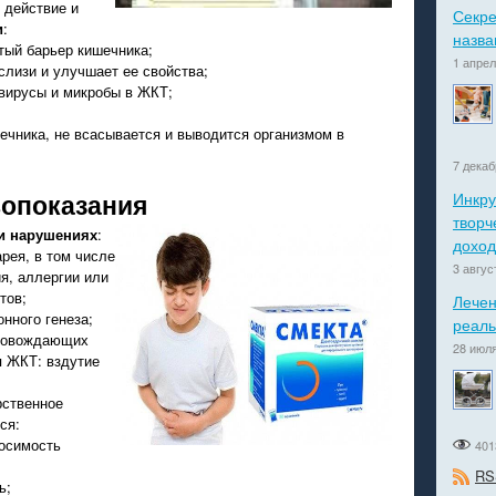
 действие и
Секре
и
:
назва
тый барьер кишечника;
1 апрел
слизи и улучшает ее свойства;
вирусы и микробы в ЖКТ;
ечника, не всасывается и выводится организмом в
7 декаб
вопоказания
Инкру
творч
и нарушениях
:
доход
рея, в том числе
3 авгус
ия, аллергии или
тов;
Лечен
нного генеза;
реаль
провождающих
28 июля
я ЖКТ: вздутие
ственное
ся:
осимость
401
RS
ь;