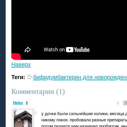
Наверх
Теги:
бифидумбактерин для новорожден
Комментарии (
1
)
Helen
#
0
у дочки были сильнейшие колики, месяца 
никому покоя. пробовали разные препараты
потом педиатр нам назначил пробиотик. мы