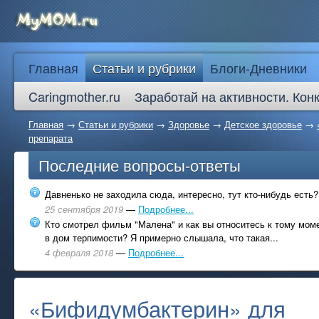
Главная
Статьи и рубрики
Блоги-Дневники
Caringmother.ru
Заработай на активности. Кон
Главная
→
Статьи и рубрики
→
Здоровье
→
Детское здоровье
→
препарата
Последние вопросы-ответы
Давненько не заходила сюда, интересно, тут кто-нибудь есть?
25 сентября 2019
—
Подробнее...
Кто смотрел фильм "Малена" и как вы относитесь к тому моме
в дом терпимости? Я примерно слышала, что такая...
4 февраля 2018
—
Подробнее...
«Бифидумбактерин» для