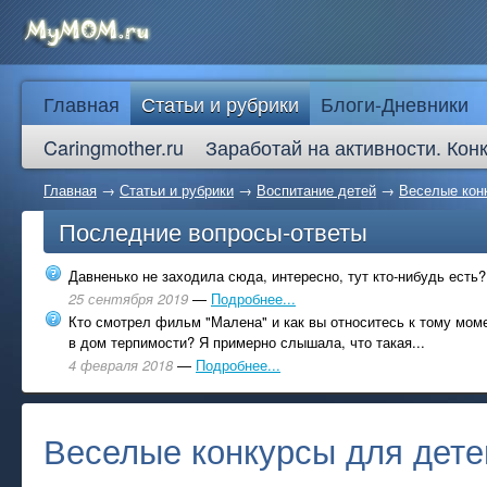
Главная
Статьи и рубрики
Блоги-Дневники
Caringmother.ru
Заработай на активности. Кон
Главная
→
Статьи и рубрики
→
Воспитание детей
→
Веселые конк
Последние вопросы-ответы
Давненько не заходила сюда, интересно, тут кто-нибудь есть?
25 сентября 2019
—
Подробнее...
Кто смотрел фильм "Малена" и как вы относитесь к тому моме
в дом терпимости? Я примерно слышала, что такая...
4 февраля 2018
—
Подробнее...
Веселые конкурсы для дете