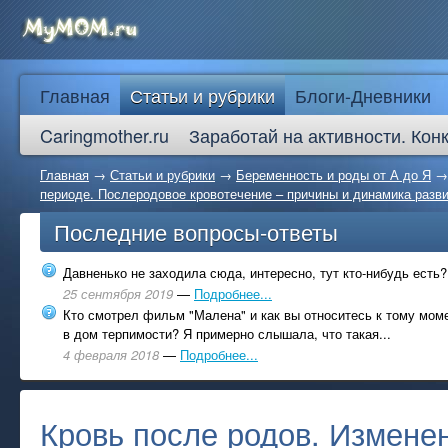
Главная
Статьи и рубрики
Блоги-Дневники
Caringmother.ru
Заработай на активности. Кон
Главная
→
Статьи и рубрики
→
Беременность и роды от А до Я
периоде. Послеродовое кровотечение – причины и динамика разв
Последние вопросы-ответы
Давненько не заходила сюда, интересно, тут кто-нибудь есть?
25 сентября 2019
—
Подробнее...
Кто смотрел фильм "Малена" и как вы относитесь к тому моме
в дом терпимости? Я примерно слышала, что такая...
4 февраля 2018
—
Подробнее...
Кровь после родов. Измене