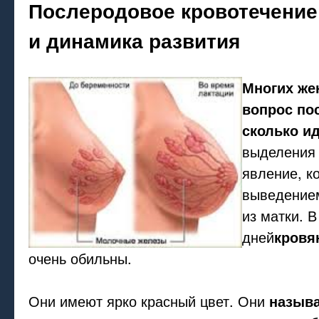
Послеродовое кровотечение
и динамика развития
Многих же
вопрос по
сколько и
выделения 
явление, к
выведением
из матки. 
дней
кровя
очень обильны.
Они имеют ярко красный цвет. Они
назыв