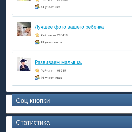
64 участника
Лучшее фото вашего ребенка
Рейтинг
— 206410
49 участников
Развиваем малыша.
Рейтинг
— 68235
46 участников
Соц кнопки
Статистика