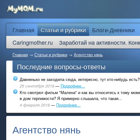
Главная
Статьи и рубрики
Блоги-Дневники
Caringmother.ru
Заработай на активности. Кон
Главная
→
Статьи и рубрики
→
Агентство нянь
Последние вопросы-ответы
Давненько не заходила сюда, интересно, тут кто-нибудь есть?
25 сентября 2019
—
Подробнее...
Кто смотрел фильм "Малена" и как вы относитесь к тому моме
в дом терпимости? Я примерно слышала, что такая...
4 февраля 2018
—
Подробнее...
Агентство нянь